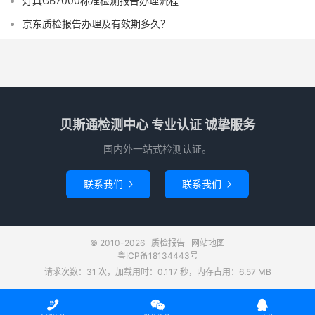
灯具GB7000标准检测报告办理流程
京东质检报告办理及有效期多久？
贝斯通检测中心 专业认证 诚挚服务
国内外一站式检测认证。
联系我们
联系我们


© 2010-2026
质检报告
网站地图
粤ICP备18134443号
请求次数：31 次，加载用时：0.117 秒，内存占用：6.57 MB


