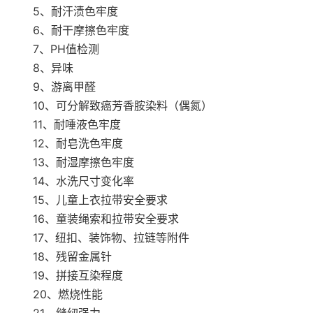
5、耐汗渍色牢度
6、耐干摩擦色牢度
7、PH值检测
8、异味
9、游离甲醛
10、可分解致癌芳香胺染料（偶氮）
11、耐唾液色牢度
12、耐皂洗色牢度
13、耐湿摩擦色牢度
14、水洗尺寸变化率
15、儿童上衣拉带安全要求
16、童装绳索和拉带安全要求
17、纽扣、装饰物、拉链等附件
18、残留金属针
19、拼接互染程度
20、燃烧性能
21、缝纫强力