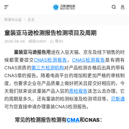



检测与认证
正文

童装亚马逊检测报告检测项目及周期
2026-08-06
阅读(3497)
赞(
0
)

童装亚马逊报告用
途在入驻天猫、京东及线下销售的时
候都需要提交
CNAS检测报告
，
CNAS
检测报告
是有拥有
CNAS资质的
第三方检测机构
对产品检测合格后出具的带有
CNAS章的报告。随着电商平台的增加和更加严格的审核制
度，也要求企业在产品质量上做好把关且提交好相应的，今
天我们就来说说童装产品入驻的
质检报告
该怎么去办理，它
的周期是多久，还有童装的检测标准及检测项目等，
贝斯通
可为您直接申请办理童装CNAS检测报告。
常见的检测报告检测有
CMA
和CNAS：