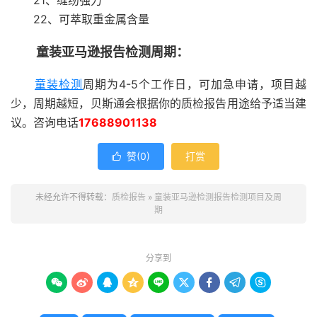
22、可萃取重金属含量
童装亚马逊报告检测周期：
童装检测
周期为4-5个工作日，可加急申请，项目越
少，周期越短，贝斯通会根据你的质检报告用途给予适当建
议。咨询电话
17688901138
赞(
0
)
打赏

未经允许不得转载：
质检报告
»
童装亚马逊检测报告检测项目及周
期
分享到








