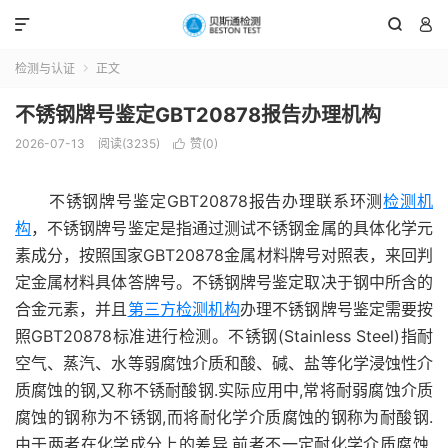



检测与认证
正文

不锈钢牌号鉴定GBT20878报告办理机构
2026-07-13
阅读(3235)
赞(
0
)

不锈钢牌号鉴定GBT20878报告办理联系环测
检测机
构
，不锈钢牌号鉴定是指通过测试不锈钢金属的具体化学元
素成分，按照国家GBT20878金属材料牌号对照表，来回判
定金属材料具体答牌号。不锈钢牌号鉴定取决于钢中所含的
合金元素，并且
第三方检测机构
办理不锈钢牌号鉴定需要按
照GBT20878标准进行检测。不锈钢(Stainless Steel)指耐
空气、蒸汽、水等弱腐蚀介质和酸、碱、盐等化学浸蚀性介
质腐蚀的钢,又称不锈耐酸钢.实际应用中,常将耐弱腐蚀介质
腐蚀的钢称为不锈钢,而将耐化学介质腐蚀的钢称为耐酸钢.
由于两者在化学成分上的差异,前者不一定耐化学介质腐蚀,