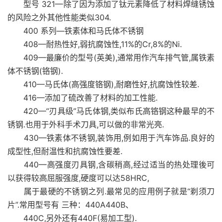
型号 321—除了因为添加了钛元素降低了材料焊缝锈蚀
的风险之外其他性能类似304.
400 系列—铁素体和马氏体不锈钢
408—耐热性好,弱抗腐蚀性,11%的Cr,8%的Ni.
409—最廉价的型号(英美),通常用作汽车排气管,属铁素
体不锈钢(铬钢).
410—马氏体(高强度铬钢),耐磨性好,抗腐蚀性较差.
416—添加了硫改善了材料的加工性能.
420—“刃具级”马氏体钢,类似布氏高铬钢这种最早的不
锈钢.也用于外科手术刀具,可以做的非常光亮.
430—铁素体不锈钢,装饰用,例如用于汽车饰品.良好的
成型性,但耐温性和抗腐蚀性要差.
440—高强度刃具钢,含碳稍高,经过适当的热处理後可
以获得较高屈服强度,硬度可以达58HRC,
属于最硬的不锈钢之列.最常见的应用例子就是“剃须刀
片”.常用型号有 三种：440A440B、
440C,另外还有440F(易加工型).