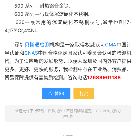
500 系列—耐热铬合金钢.
600 系列—马氏体沉淀硬化不锈钢.
630—最常用的沉淀硬化不锈钢型号,通常也叫17-
4;17%Cr,4%Ni.
深圳
贝斯通检测
机构是一家取得权威认可
CMA
中国计
量认证和
CNAS
中国合格评定国家认可委员会认可的检测机
构。为了适应新的发展形势，以便为深圳及国内外客户提供
更多、更好、更快的服务，我检测中心在工业品、消费品、
贸易保障提供有害物质检测。咨询电话
17688901138
赞(
0
)
打赏

未经允许不得转载：
质检报告
»
不锈钢牌号鉴定GBT20878报告办
理机构