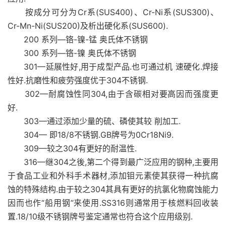
按成分可分为Cr系(SUS400)、Cr-Ni系(SUS300)、
Cr-Mn-Ni(SUS200)及析出硬化系(SUS600).
200 系列—铬-镍-锰 奥氏体不锈钢
300 系列—铬-镍 奥氏体不锈钢
301—延展性好,用于成型产品.也可通过机 速硬化.焊接
性好.抗磨性和疲劳强度优于304不锈钢.
302—耐腐蚀性同304,由于含碳相对要高因而强度更
好.
303—通过添加少量的硫、磷使其较 削加工.
304— 即18/8不锈钢.GB牌号为0Cr18Ni9.
309—较之304有更好的耐温性.
316—继304之後,第二个得到最广泛应用的钢种,主要用
于食品工业和外科手术器材,添加钼元素使其获得一种抗腐
蚀的特殊结构.由于较之304其具有更好的抗氯化物腐蚀能力
因而也作“船用钢”来使用.SS316则通常用于核燃料回收装
置.18/10级不锈钢牌号鉴定通常也符合这个应用级别.