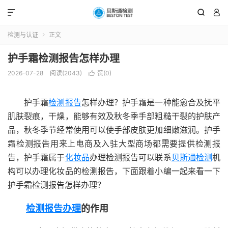



检测与认证
正文

护手霜检测报告怎样办理
2026-07-28
阅读(2043)
赞(
0
)

护手霜
检测报告
怎样办理？护手霜是一种能愈合及抚平
肌肤裂痕，干燥，能够有效及秋冬季手部粗糙干裂的护肤产
品，秋冬季节经常使用可以使手部皮肤更加细嫩滋润。护手
霜检测报告用来上电商及入驻大型商场都需要提供检测报
告，护手霜属于
化妆品
办理检测报告可以联系
贝斯通检测
机
构可以办理化妆品的检测报告，下面跟着小编一起来看一下
护手霜检测报告怎样办理？
检测报告办理
的作用