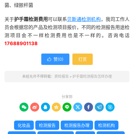
菌、绿脓杆菌
关于
护手霜检测费用
可以联系
贝斯通
检测机构
，我司工作人
员会根据您的产品及检测项目报价，不同的检测报告用途检
测项目会不一样检测费用也是不一样的。咨询电话
17688901138
赞(
0
)
打赏

未经允许不得转载：
质检报告
»
护手霜检测报告怎样办理
分享到









化妆品
检测报告
检测报告办理
检测机构