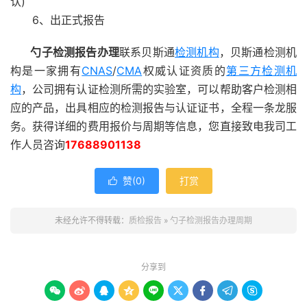
认)
6、出正式报告
勺子检测报告办理
联系贝斯通
检测机构
，贝斯通检测机
构是一家拥有
CNAS
/
CMA
权威认证资质的
第三方检测机
构
，公司拥有认证检测所需的实验室，可以帮助客户检测相
应的产品，出具相应的检测报告与认证证书，全程一条龙服
务。获得详细的费用报价与周期等信息，您直接致电我司工
作人员咨询
17688901138
赞(
0
)
打赏

未经允许不得转载：
质检报告
»
勺子检测报告办理周期
分享到








