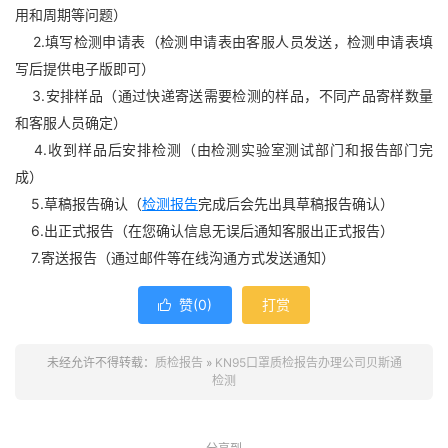
用和周期等问题）
2.填写检测申请表（检测申请表由客服人员发送，检测申请表填
写后提供电子版即可）
3.安排样品（通过快递寄送需要检测的样品，不同产品寄样数量
和客服人员确定）
4.收到样品后安排检测（由检测实验室测试部门和报告部门完
成）
5.草稿报告确认（
检测报告
完成后会先出具草稿报告确认）
6.出正式报告（在您确认信息无误后通知客服出正式报告）
7.寄送报告（通过邮件等在线沟通方式发送通知）
赞(
0
)
打赏

未经允许不得转载：
质检报告
»
KN95口罩质检报告办理公司贝斯通
检测