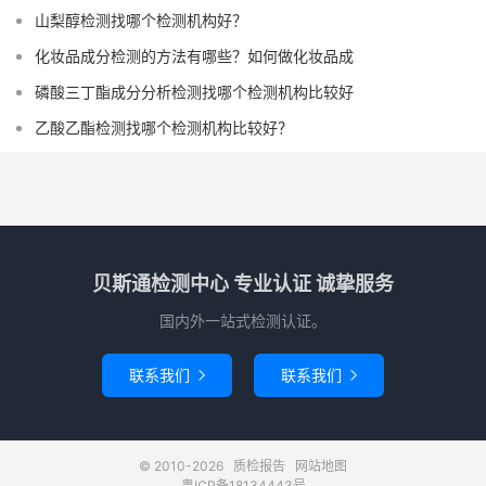
山梨醇检测找哪个检测机构好？
化妆品成分检测的方法有哪些？如何做化妆品成
磷酸三丁酯成分分析检测找哪个检测机构比较好
乙酸乙酯检测找哪个检测机构比较好？
贝斯通检测中心 专业认证 诚挚服务
国内外一站式检测认证。
联系我们
联系我们


© 2010-2026
质检报告
网站地图
粤ICP备18134443号