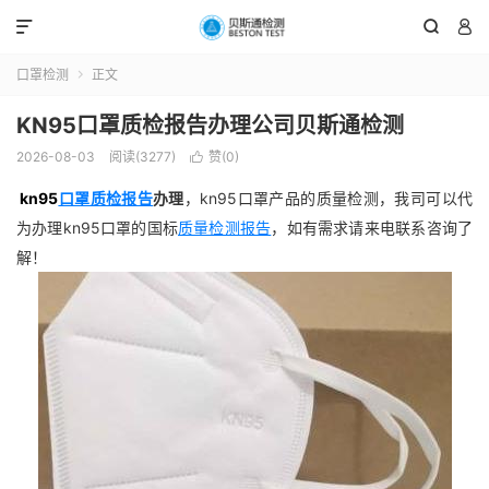



口罩检测
正文

KN95口罩质检报告办理公司贝斯通检测
2026-08-03
阅读(3277)
赞(
0
)

kn95
口罩质检报告
办理
，kn95口罩产品的质量检测，我司可以代
为办理kn95口罩的国标
质量检测报告
，如有需求请来电联系咨询了
解！