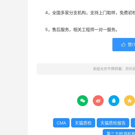
4，全国多家分支机构，支持上门取样，免费初
5，售后服务，相关工程师一对一服务。
赞(

未经允许不得转载：
质检




CMA
天猫质检
天猫质检报告
第三方检测机