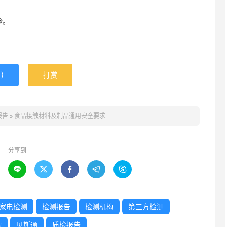
检。
1
)
打赏
报告
»
食品接触材料及制品通用安全要求
分享到





家电检测
检测报告
检测机构
第三方检测
构
贝斯通
质检报告