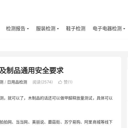
检测报告
服装检测
鞋子检测
电子电器检测
及制品通用安全要求
测
/
日用品检测
阅读(2574)
赞(
1
)

，就可以了，木制品的话还可以做甲醛释放量测试，具体可以
拍网、当当网、美丽说、蘑菇街、苏宁易购、阿里商城等线下