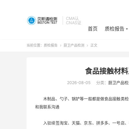
CMA认
CNAS证
首页
质检报告
当前位置：
质检报告
厨卫产品检测
正文


食品接触材料
2026-08-05
分类：
厨卫产品检
木制品、勺子、锅铲等一般都是做食品接触类检测
和我联系沟通
入驻续签淘宝、天猫、京东、拼多多、一号店、拍