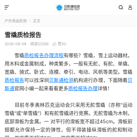



户外用品检测
正文

雪橇质检报告
2026-08-08
阅读(2259)
赞(
0
)

雪橇
质检报告办理流程
有哪些？雪橇，雪上运动器材。
用木料或金属制成，种类繁多，一般有无舵、有舵、单撬、
宽撬、骑式、卧式、连模、牵引、电动、风帆等类型。雪橇
质检报告
可以找深圳
贝斯通检测
机构进行办理，下面随着
贝
斯通
官网小编一起来看看更多
质检报告办理
详情！
目前冬季奥林匹克运动会只采用无舵雪橇（亦称"运动
雪橇"或"单雪橇"）和有舵雪橇进行竞赛。无舵雪橇为木制，
底部滑板为金属。一 对平行的滑板宽不超过45cm。滑板前
翅都允许保持一定的弹性，但不得装操纵滑板的舵和制动