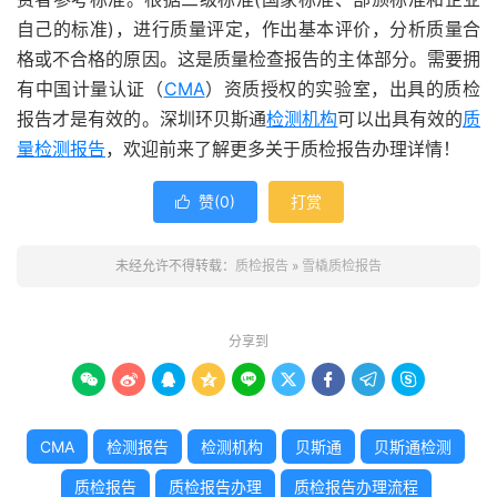
自己的标准)，进行质量评定，作出基本评价，分析质量合
格或不合格的原因。这是质量检查报告的主体部分。需要拥
有中国计量认证（
CMA
）资质授权的实验室，出具的质检
报告才是有效的。深圳环贝斯通
检测机构
可以出具有效的
质
量检测报告
，欢迎前来了解更多关于质检报告办理详情！
赞(
0
)
打赏

未经允许不得转载：
质检报告
»
雪橇质检报告
分享到









CMA
检测报告
检测机构
贝斯通
贝斯通检测
质检报告
质检报告办理
质检报告办理流程