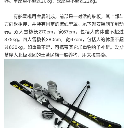
器。单座重不超过20kg，双座重不超过22kg。
有舵雪橇用金属制成，前部是一对活的舵板，其上部与
方向盘相接．并装有固定的流线型罩。尾下部安装刹车制动
器。双人雪橇长270cm，宽67cm，包括人的体重不超过
375kg。四人雪橇长380cm，宽67cm，包括人的体重不超
过630kg。如重量不足，可携带其它加重物给予补足。爱斯
基摩人北极地区的土著民族一般养狗，用来拉雪橇。