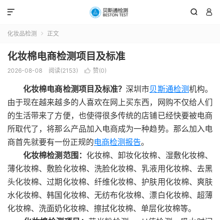



化妆品检测
正文

化妆棉电商检测项目及标准
2026-08-08
阅读(2153)
赞(
0
)

化妆棉电商检测项目及标准？
深圳市
贝斯通检测
机构。
由于现在越来越多的人喜欢在网上买东西，网购不仅给人们
的生活带来了方便，也使得很多传统的店铺已经快要被电商
所取代了，将那么产品加入电商成为一种趋势。那么加入电
商首先就要有一份正规的
电商检测报告
。
化妆棉检测范围：
化妆棉、卸妆化妆棉、湿敷化妆棉、
薄化妆棉、敷脸化妆棉、洗脸化妆棉、乳液用化妆棉、去黑
头化妆棉、过期化妆棉、纤维化妆棉、护肤用化妆棉、爽肤
水化妆棉、韩国化妆棉、无纺布化妆棉、漂白化妆棉、超薄
化妆棉、洗面奶化妆棉、擦拭化妆棉、单层化妆棉等。