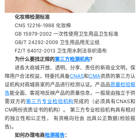
化妆棉检测标准
CNS 12216-1988 化妆棉
GB 15979-2002 一次性使用卫生用品卫生标准
GB/T 24292-2009 卫生用品用无尘纸
FZ/T 64012-2013 卫生用水刺法非织造布
为什么要找正规的
第三方检测机构
？
进各大商城开放、透明、分享、责任的新商业文明，保
障用户合法权益，特委托具备
CNAS
和
CMA
资质的第三方认
证机构对商城商家的产品进行检测认证。产品品
质量检验报
告
能全面、客观地反映产品的质量信息，一般是由独立于供
需双方的
第三方专业检验机构
完成的（必须具有CNAS和
CM两份资质证书的机构）。 第三方专业检验机构具有相对
的独立性和公正性， 有资格向社会 出具公正数据(检验报
告)。
如何办理电商
检测报告
：