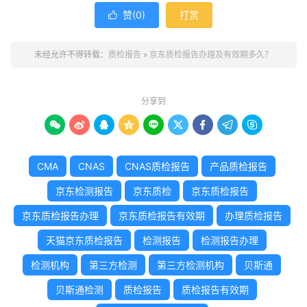
赞(
0
)
打赏

未经允许不得转载：
质检报告
»
京东质检报告办理及有效期多久？
分享到









CMA
CNAS
CNAS质检报告
产品质检报告
京东检测报告
京东质检
京东质检报告
京东质检报告办理
京东质检报告有效期
办理质检报告
天猫京东质检报告
检测报告
检测报告办理
检测机构
第三方检测
第三方检测机构
贝斯通
贝斯通检测
质检报告
质检报告有效期