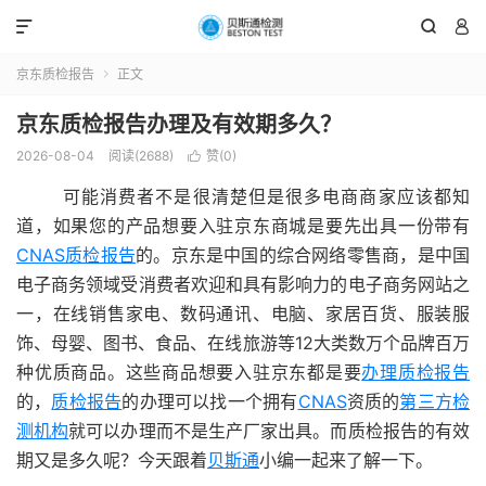



京东质检报告
正文

京东质检报告办理及有效期多久？
2026-08-04
阅读(2688)
赞(
0
)

可能消费者不是很清楚但是很多电商商家应该都知
道，如果您的产品想要入驻京东商城是要先出具一份带有
CNAS质检报告
的。京东是中国的综合网络零售商，是中国
电子商务领域受消费者欢迎和具有影响力的电子商务网站之
一，在线销售家电、数码通讯、电脑、家居百货、服装服
饰、母婴、图书、食品、在线旅游等12大类数万个品牌百万
种优质商品。这些商品想要入驻京东都是要
办理质检报告
的，
质检报告
的办理可以找一个拥有
CNAS
资质的
第三方检
测机构
就可以办理而不是生产厂家出具。而质检报告的有效
期又是多久呢？今天跟着
贝斯通
小编一起来了解一下。