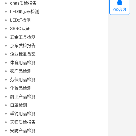

cnas质检报告
QQ咨询
LED显示器检测
LED灯检测
SRRC认证
五金工具检测
京东质检报告
企业标准备案
体育用品检测
农产品检测
劳保用品检测
化妆品检测
厨卫产品检测
口罩检测
垂钓用品检测
天猫质检报告
安防产品检测