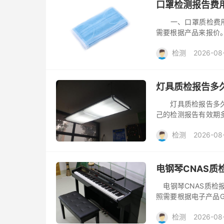
口罩检测报告费
一、口罩质检费用大
需要根据产品来报价
空气，以达到阻挡有害
检测
2026-08
灯具质检报告多
灯具质检报告多久需
己的检测报告有效期
入驻电商平台的商家更
检测
2026-08
电钢琴CNAS质
电钢琴CNAS质检
照需要根据电子产品G
报告可以上京东、淘宝
检测
2026-08