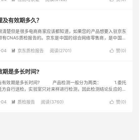
理及有效期多久？
楚但是很多电商商家应该都知道，如果您的产品想要入驻京东
带有CNAS质检报告的。京东是中国的综合网络零售商，是中国电
迎和具有影响力的电子商务...
-04
京东质检报告
阅读(2701)
赞(
0
)


效期是多长时间?
有效期是多长时间? 产品检测一般分为两类： 1.委托
托方自行送检，实验室只对来样进行检测，因此检测结论反应的是
检测报告仅对...
-04
质检报告
阅读(3760)
赞(
0
)

