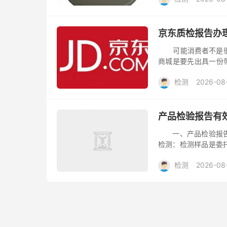
京东质检报告办
可能消费者不是很清
商城是要先出具一份
子商务领域受消费者欢
检测
2026-08
产品检验报告有
一、产品检验报告
检测：检测样品是委
送检样品的质量属性，
检测
2026-08