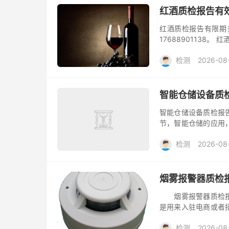
红酒质检报告有
红酒质检报告有限期
17688901138
行发酵的果酒。红酒比
检测
2026-08
智能仓储设备质
智能仓储设备质检报
节，智能仓储的应用
业及时准确地掌握库存
检测
2026-08
烟雾报警器质检
烟雾报警器质检报告
是用来入驻电商或者
多厂家提供的样品按照
检测
2026-08