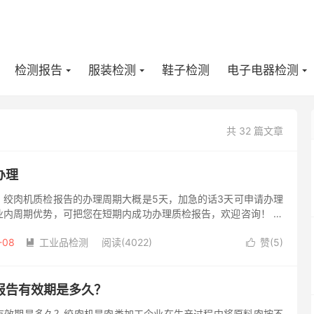
检测报告
服装检测
鞋子检测
电子电器检测
共 32 篇文章
办理
，绞肉机质检报告的办理周期大概是5天，加急的话3天可申请办理
业内周期优势，可把您在短期内成功办理质检报告，欢迎咨询！ 绞
测标准参考GB4706.1-20...
-08
工业品检测
阅读(4022)
赞(
5
)


报告有效期是多久？
有效期是多久？绞肉机是肉类加工企业在生产过程中将原料肉按不