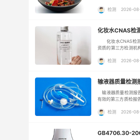
实验室提供正规质检报
检测
2026-08
化妆水CNAS检
化妆水CNAS检测报
资质的第三方检测机
妆水，爽肤水、化妆棉
检测
2026-08
输液器质量检测
输液器质量检测报告G
有效的第三方质检报告
检测报告，我司主要以
检测
2026-08
GB4706.30