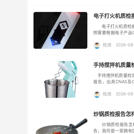
电子打火机质检
电子打火机质检报告
照需要根据电子产品G
告。报告可以上京东、
检测
2026-08
手持搅拌机质量
手持搅拌机质量检测
报告，出具CNAS及
告，测试周期比同行机
检测
2026-08
炒锅质检报告怎
炒锅质检报告怎样
告，我司是一家拥有国