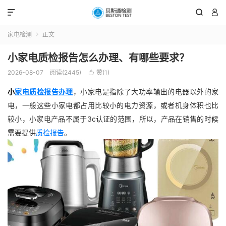



家电检测
正文

小家电质检报告怎么办理、有哪些要求？
2026-08-07
阅读(2445)
赞(
1
)

小
家电质检报告办理
，小家电是指除了大功率输出的电器以外的家
电，一般这些小家电都占用比较小的电力资源，或者机身体积也比
较小，小家电产品不属于3c认证的范围，所以，产品在销售的时候
需要提供
质检报告
。