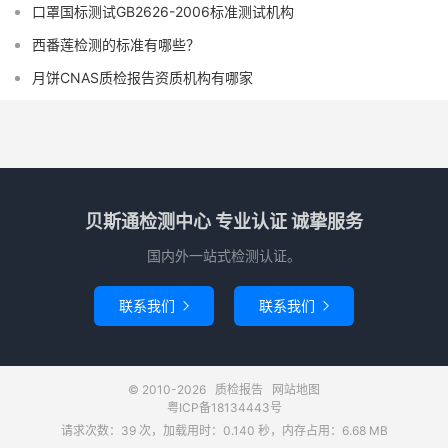
口罩国标测试GB2626-2006标准测试机构
西番莲检测的标准有哪些？
月饼CNAS质检报告资质机构有哪家
贝斯通检测中心 专业认证 诚挚服务
国内外一站式检测认证。
联系我们
联系我们


© 2010-2026
质检报告
网站地图
粤ICP备18134443号
请求次数：39 次，加载用时：0.140 秒，内存占用：6.68 MB