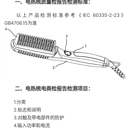
一、电热梳质量检报告检测标准：
以上产品检测标准参考《IEC 60335-2-23》
GB4706.15为准
二、电热梳电商检报告检测项目：
1.分类
2.标志和说明
3.对触及带电部件的防护
4.输入功率和电流