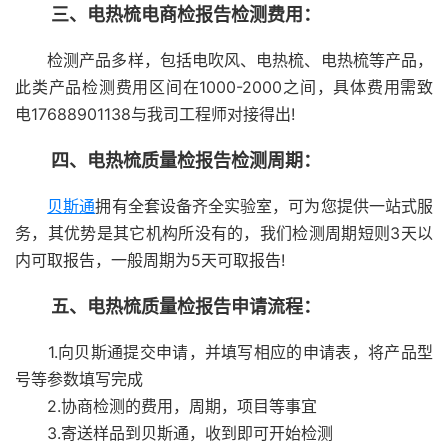
三、电热梳电商检报告检测费用：
检测产品多样，包括电吹风、电热梳、电热梳等产品，
此类产品检测费用区间在1000-2000之间，具体费用需致
电17688901138与我司工程师对接得出!
四、电热梳质量检报告检测周期：
贝斯通
拥有全套设备齐全实验室，可为您提供一站式服
务，其优势是其它机构所没有的，我们检测周期短则3天以
内可取报告，一般周期为5天可取报告!
五、电热梳质量检报告申请流程：
1.向贝斯通提交申请，并填写相应的申请表，将产品型
号等参数填写完成
2.协商检测的费用，周期，项目等事宜
3.寄送样品到贝斯通，收到即可开始检测