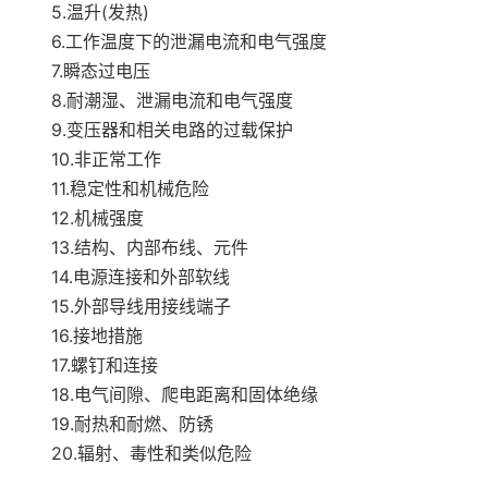
5.温升(发热)
6.工作温度下的泄漏电流和电气强度
7.瞬态过电压
8.耐潮湿、泄漏电流和电气强度
9.变压器和相关电路的过载保护
10.非正常工作
11.稳定性和机械危险
12.机械强度
13.结构、内部布线、元件
14.电源连接和外部软线
15.外部导线用接线端子
16.接地措施
17.螺钉和连接
18.电气间隙、爬电距离和固体绝缘
19.耐热和耐燃、防锈
20.辐射、毒性和类似危险