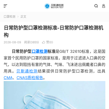



口罩检测
正文

日常防护型口罩检测标准-日常防护口罩检测机
构
2026-08-09
阅读(3855)
赞(
0
)

日常防护型
口罩检测
标准
是GB/T 32610标准，这是国
家首个民用防护口罩的国家标准，是用于过滤进入口鼻的空
气，以达到阻挡有害的气体、气味、飞沫进出佩戴者口鼻的
用具。
贝斯通检测
结果提供日常防护型口罩检测，出具
CMA
、
CNAS质检报告
。