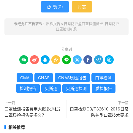
赞(
0
)
打赏

未经允许不得转载：
质检报告
»
日常防护型口罩检测标准-日常防护
口罩检测机构
分享到









CMA
CNAS
CNAS质检报告
口罩检测
检测报告
贝斯通
贝斯通检测
质检报告
上一篇
下一篇
口罩检测报告费用大概多少钱？
口罩检测GB/T32610-2016日常
口罩质检报告要多久？
防护型口罩技术要求
相关推荐