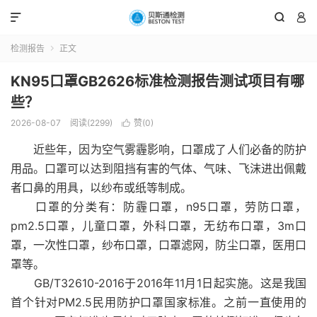



检测报告
正文

KN95口罩GB2626标准检测报告测试项目有哪
些？
2026-08-07
阅读(2299)
赞(
0
)

近些年，因为空气雾霾影响，口罩成了人们必备的防护
用品。口罩可以达到阻挡有害的气体、气味、飞沫进出佩戴
者口鼻的用具，以纱布或纸等制成。
口罩的分类有：防霾口罩，n95口罩，劳防口罩，
pm2.5口罩，儿童口罩，外科口罩，无纺布口罩，3m口
罩，一次性口罩，纱布口罩，口罩滤网，防尘口罩，医用口
罩等。
GB/T32610-2016于2016年11月1日起实施。这是我国
首个针对PM2.5民用防护口罩国家标准。之前一直使用的