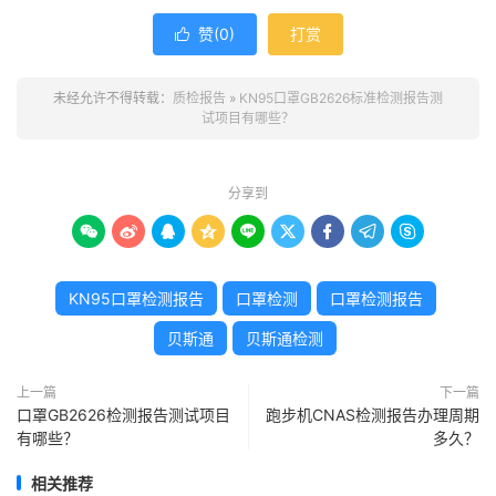
赞(
0
)
打赏

未经允许不得转载：
质检报告
»
KN95口罩GB2626标准检测报告测
试项目有哪些？
分享到









KN95口罩检测报告
口罩检测
口罩检测报告
贝斯通
贝斯通检测
上一篇
下一篇
口罩GB2626检测报告测试项目
跑步机CNAS检测报告办理周期
有哪些？
多久？
相关推荐