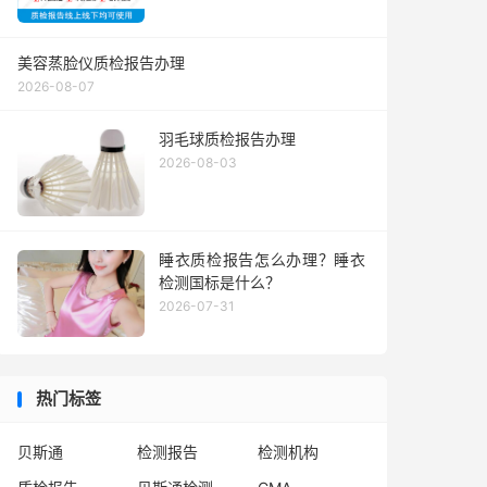
美容蒸脸仪质检报告办理
2026-08-07
羽毛球质检报告办理
2026-08-03
睡衣质检报告怎么办理？睡衣
检测国标是什么？
2026-07-31
热门标签
贝斯通
检测报告
检测机构