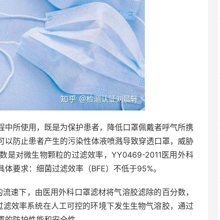
程中所使用，既是为保护患者，降低口罩佩戴者呼气所携
可以防止患者产生的污染性体液喷溅导致穿透口罩，威胁
对微生物颗粒的过滤效率，YY0469-2011医用外科
体要求：细菌过滤效率（BFE）不低于95%。
定的流速下，由医用外科口罩滤材将气溶胶滤除的百分数，
菌过滤效率系统在人工可控的环境下发生生物气溶胶，通过
罩的防护性能和安全性。