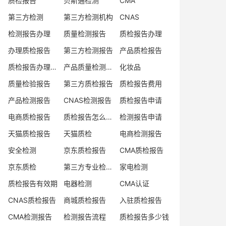
质检报告
贝斯通检测
CMA
第三方检测
第三方检测机构
CNAS
检测报告办理
质量检测报告
质检报告办理
办理质检报告
第三方检测报告
产品质检报告
质检报告办理流程
产品质量检测报告
化妆品
质量检验报告
第三方质检报告
质检报告费用
产品检测报告
CNAS检测报告
质检报告申请
电商质检报告
质检报告怎么办理
检测报告申请
天猫质检报告
天猫质检
电商检测报告
安全检测
京东质检报告
CMA质检报告
京东质检
第三方专业检验机构
家电检测
质检报告有效期
电器检测
CMA认证
CNAS质检报告
商城质检报告
入驻质检报告
CMA检测报告
检测报告流程
质检报告多少钱