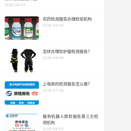
2026-08-05
农药检测报告办理检验机构
2026-08-08
怎样办理防护服检测报告？
2026-08-08
上电商的检测报告怎么做？
2026-07-30
服务机器人质检报告第三方检
测机构
2026-08-02