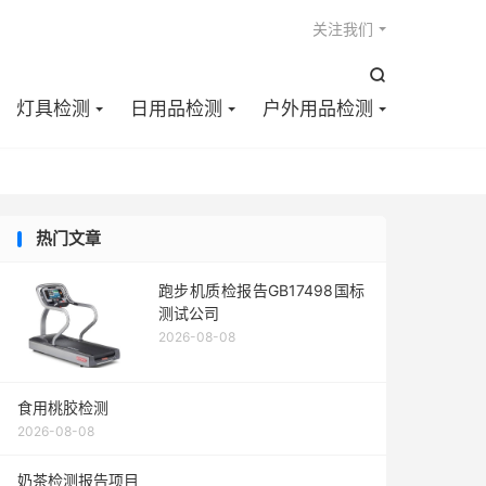

关注我们

灯具检测
日用品检测
户外用品检测
热门文章
跑步机质检报告GB17498国标
测试公司
2026-08-08
食用桃胶检测
2026-08-08
奶茶检测报告项目