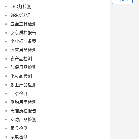
LED灯检测
SRRC认证
五金工具检测
京东质检报告
企业标准备案
体育用品检测
农产品检测
劳保用品检测
化妆品检测
厨卫产品检测
口罩检测
垂钓用品检测
天猫质检报告
安防产品检测
家具检测
家电检测