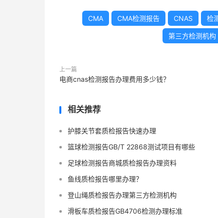
CMA
CMA检测报告
CNAS
检
第三方检测机构
上一篇
电商cnas检测报告办理费用多少钱？
相关推荐
护膝关节套质检报告快速办理
篮球检测报告GB/T 22868测试项目有哪些
足球检测报告商城质检报告办理资料
鱼线质检报告哪里办理？
登山绳质检报告办理第三方检测机构
滑板车质检报告GB4706检测办理标准