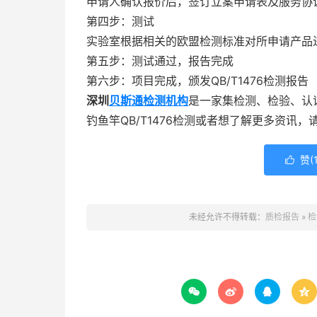
申请人确认报价后，签订立案申请表及服务协
第四步：测试
实验室根据相关的欧盟检测标准对所申请产品
第五步：测试通过，报告完成
第六步：项目完成，颁发QB/T1476检测报告
深圳
贝斯通
检测机构
是一家集检测、检验、认
钓鱼竿QB/T1476检测或者想了解更多资讯
赞(

未经允许不得转载：
质检报告
»
检



