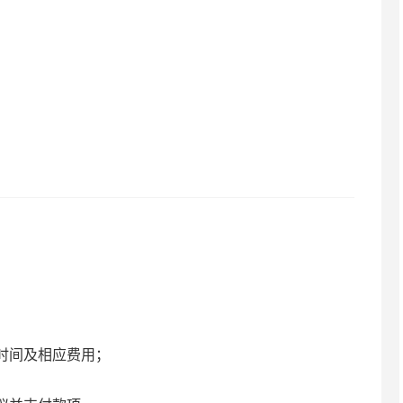
：
时间及相应费用；