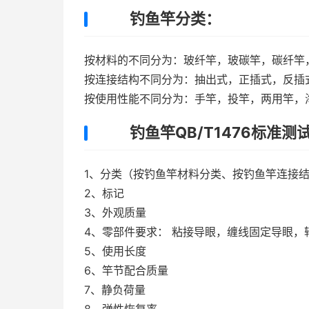
钓鱼竿分类：
按材料的不同分为：玻纤竿，玻碳竿，碳纤竿
按连接结构不同分为：抽出式，正插式，反插
按使用性能不同分为：手竿，投竿，两用竿，
钓鱼竿QB/T1476标准测
1、分类（按钓鱼竿材料分类、按钓鱼竿连接
2、标记
3、外观质量
4、零部件要求： 粘接导眼，缠线固定导眼，
5、使用长度
6、竿节配合质量
7、静负荷量