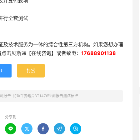
议并支付款项
进行全套测试
证及技术服务为一体的综合性第三方机构。如果您想办理
，请点击贝斯通【在线咨询】或者致电：
17688901138
1
)
打赏
测报告-钓鱼竿办理QBT1476检测报告测试标准
分享到




