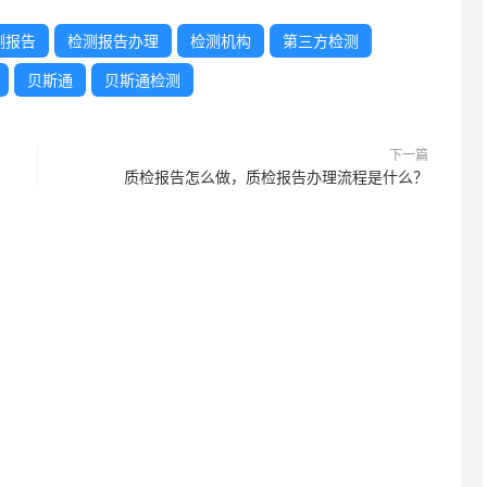
测报告
检测报告办理
检测机构
第三方检测
贝斯通
贝斯通检测
下一篇
质检报告怎么做，质检报告办理流程是什么？