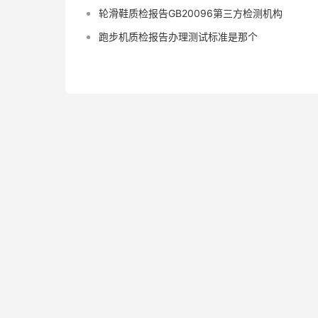
轮滑鞋质检报告GB20096第三方检测机构
跑步机质检报告办理测试标准是那个