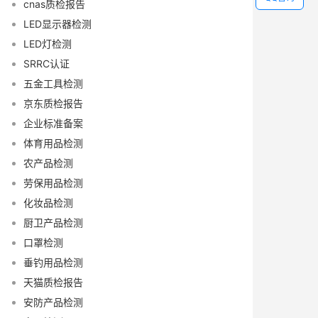
cnas质检报告
LED显示器检测
LED灯检测
SRRC认证
五金工具检测
京东质检报告
企业标准备案
体育用品检测
农产品检测
劳保用品检测
化妆品检测
厨卫产品检测
口罩检测
垂钓用品检测
天猫质检报告
安防产品检测