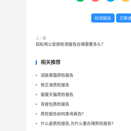
检测报告
贝斯
上一篇
招标用公安部检测报告办理需要多久？
相关推荐
润肤膏霜质检报告
修正液质检报告
面膜天猫质检报告
背提包质检报告
质检报告如何查询真伪？
什么是质检报告,为什么要办理质检报告?