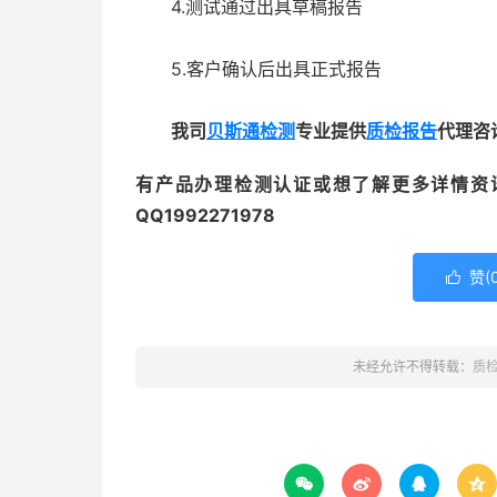
4.测试通过出具草稿报告
5.客户确认后出具正式报告
我司
贝斯通检测
专业提供
质检报告
代理咨
有产品办理检测认证或想了解更多详情资讯，
QQ1992271978
赞(

未经允许不得转载：
质



