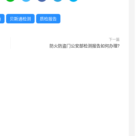
通
贝斯通检测
质检报告
下一篇
防火防盗门公安部检测报告如何办理?