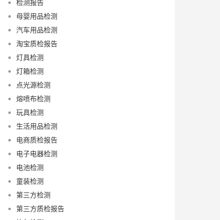
检测报告
母婴用品检测
汽车用品检测
淘宝质检报告
灯具检测
灯箱检测
点光源检测
熔喷布检测
玩具检测
生活用品检测
电商质检报告
电子电器检测
电池检测
童装检测
第三方检测
第三方质检报告