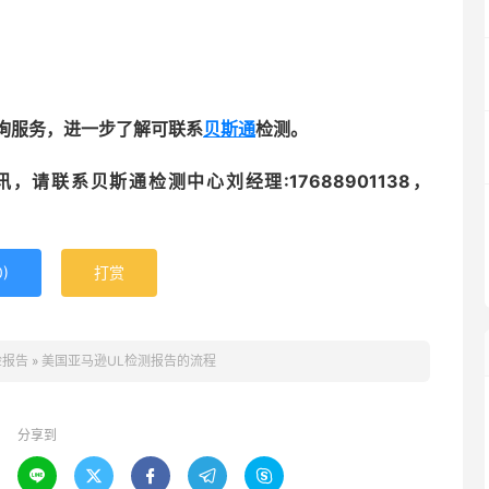
询服务，进一步了解可联系
贝斯通
检测。
请联系贝斯通检测中心刘经理:17688901138，
0
)
打赏
检报告
»
美国亚马逊UL检测报告的流程
分享到




