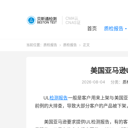
CMA认
CNAS证
首页
质检报告
当前位置：
质检报告
质检报告
正文


美国亚马逊
2026-08-04
分类：
质
UL
检测报告
一般是客户用来上架与美国亚
前例的大排查，导致大部分客户的产品被下架
美国亚马逊要求提供UL检测报告，有的客户