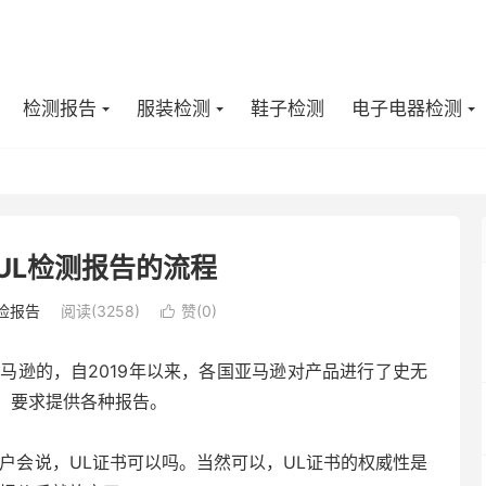
检测报告
服装检测
鞋子检测
电子电器检测
UL检测报告的流程
检报告
阅读(3258)
赞(
0
)

马逊的，自2019年以来，各国亚马逊对产品进行了史无
，要求提供各种报告。
会说，UL证书可以吗。当然可以，UL证书的权威性是