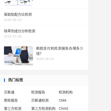
驱蚊贴配方比检测
2026-08-03
除草剂成分分析检测
2026-07-29
刷脸支付机检测报告办理多少
钱？
2026-08-04
热门标签
贝斯通
检测报告
检测机构
质检报告
贝斯通检测
CMA
第三方检测
第三方检测机构
CNAS