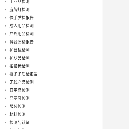
工业品检测
庭院灯检测
快手质检报告
成人用品检测
户外用品检测
抖音质检报告
护目镜检测
护肤品检测
招投标检测
拼多多质检报告
无线产品检测
日用品检测
显示屏检测
服装检测
材料检测
检测与认证