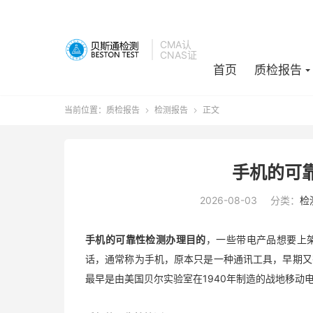
CMA认
CNAS证
首页
质检报告
当前位置：
质检报告
检测报告
正文


手机的可
2026-08-03
分类：
检
手机的可靠性检测办理目的
，一些带电产品想要上
话，通常称为手机，原本只是一种通讯工具，早期又
最早是由美国贝尔实验室在1940年制造的战地移动