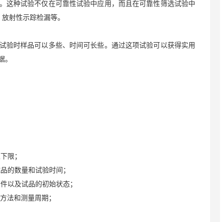
。这种试验不仅在可靠性试验中应用，而且在可靠性筛选试验中
、放射性示踪检漏等。
试验时样品可以多些、时间可长些。通过这项试验可以获得实用
据。
上下限；
试品的数量和试验时间；
条件以及试品的初始状态；
量方法和测量周期；