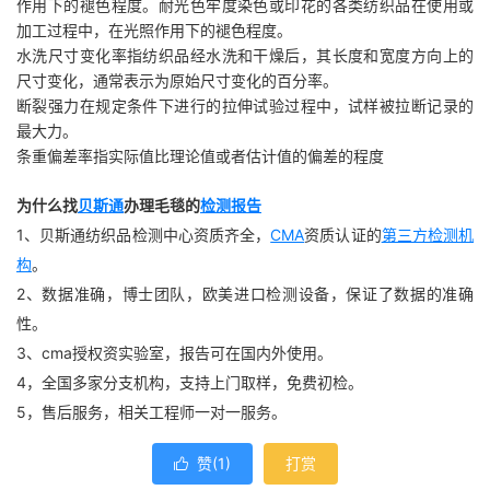
作用下的褪色程度。耐光色牢度染色或印花的各类纺织品在使用或
加工过程中，在光照作用下的褪色程度。
水洗尺寸变化率指纺织品经水洗和干燥后，其长度和宽度方向上的
尺寸变化，通常表示为原始尺寸变化的百分率。
断裂强力在规定条件下进行的拉伸试验过程中，试样被拉断记录的
最大力。
条重偏差率指实际值比理论值或者估计值的偏差的程度
为什么找
贝斯通
办理毛毯的
检测报告
1、贝斯通纺织品检测中心资质齐全，
CMA
资质认证的
第三方检测机
构
。
2、数据准确，博士团队，欧美进口检测设备，保证了数据的准确
性。
3、cma授权资实验室，报告可在国内外使用。
4，全国多家分支机构，支持上门取样，免费初检。
5，售后服务，相关工程师一对一服务。
赞(
1
)
打赏
