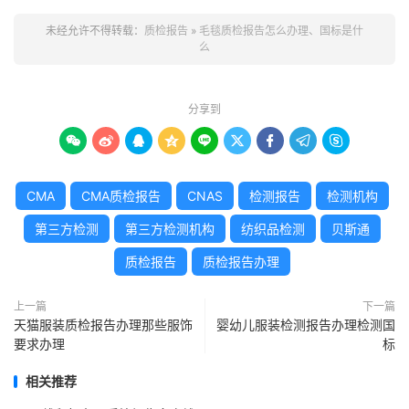
未经允许不得转载：
质检报告
»
毛毯质检报告怎么办理、国标是什
么
分享到









CMA
CMA质检报告
CNAS
检测报告
检测机构
第三方检测
第三方检测机构
纺织品检测
贝斯通
质检报告
质检报告办理
上一篇
下一篇
天猫服装质检报告办理那些服饰
婴幼儿服装检测报告办理检测国
要求办理
标
相关推荐