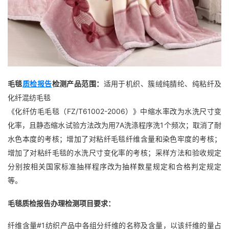
毛毯
质检报告
检测产品范围：
适用于机织、簇绒纯腈纶、纯粘纤及
化纤混纺毛毯
《化纤仿毛毛毯（FZ/T61002-2006）》中缩水率改为水洗尺寸变
化率，且静态缩水试验方法改为用7A洗涤程序洗1个频次；取消了耐
水色本度的考核；增加了对粘纤毛毯纤维含量和染色牢度的考核；
增加了对粘纤毛毯的水洗尺寸变化率的考核；采样方法和验收规定
分别按相关国家标准抽样程序改为抽样数星规定和合格判定规定
等。
毛毯质检报告办理检测项目要求：
纤维含量#1纺织产品中各组分纤维的名称及含量，以该纤维的量占