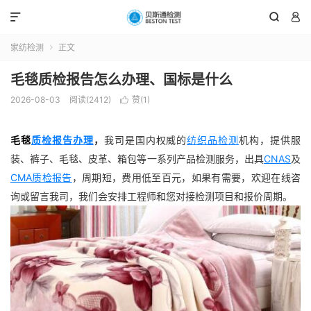



家纺检测
正文

毛毯质检报告怎么办理、国标是什么
2026-08-03
阅读(2412)
赞(
1
)

毛毯
质检报告办理
，
我司是国内权威的
纺织品检测
机构，提供服
装、裤子、毛毯、皮革、箱包等一系列产品检测服务，出具
CNAS
及
CMA质检报告
，周期短，费用低至百元，如果有需要，欢迎在线咨
询或留言我司，我们会安排工程师和您对接检测项目和报价周期。