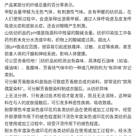
产品某部分的纤维总量的百分率表示。
甲配会量甲醛为无色气体，有刺激性气味。含有甲醒的纺织品，在
人们使用过程中，会逐渐释出游离甲醛，通过人体呼吸道及皮发呼
吸道炎症和皮肤炎症，还会对眼睛产生刺激。
山信纺织品的pH值是指面科中残留的酸碱含量。纺织印染加工中各
药剂若未充分水洗或中和，织物上的酸碱度过高，超出人
|肤pH值适应范围，很容易引起皮肤瘙痒、过敏、炎症等疾病，甚至
损害人体的汗腺和神经系统，影响人体健康。
可公您务香险地！|纺织品如检测出有森味、高沸程石油味（如油、
燥油味）、鱼腥味、芳香烃气味中的一种或几种则判为“有异味”并记
类别。
可分解芳香胺染料是指由可致痘芳香胺合成的染料，即常说的“禁用
偶复染料”。可分解芳香胺染料制成衣服后，从纺织异味
上无法分辨，只有通过技术检验才能发现，而且无法消除，这种染
料在与人的皮肤接触后，可引发多种恶性疾病、吸收致癌。
耐摩擦色牢度染色或印花的各类纺织品在使用或加工过程中，经受
外部摩擦作用下的褪色程度耐汗渍色牢度染色或印花的各类纺织品
在使用或加工过程中，经受汗渍作用下的褪色程度。
耐水色牢度染色或印花的各类纺织品在使用或加工过程中，经水洗