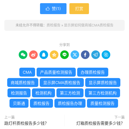
赞(
1
)
打赏

未经允许不得转载：
质检报告
»
显示屏如何做商城CMA质检报告
分享到









CMA
产品质量检测报告
办理质检报告
商城质检报告
显示屏CMA质检报告
显示屏质检报告
检测报告
检测机构
第三方检测
第三方检测机构
贝斯通
质检报告
质检报告办理
质量检测报告
上一篇
下一篇
路灯杆质检报告多少钱？
灯箱质检报告需要多少钱？