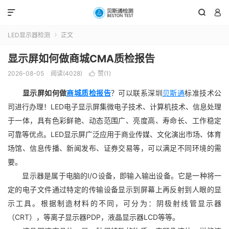



LED显示器检测
正文

显示屏如何做商城CMA质检报告
2026-08-05
阅读(4028)
赞(
1
)

显示屏如何做
商城质检报告
？可以联系深圳
贝斯通
标准技术公
司进行办理！LED电子显示屏集微电子技术、计算机技术、信息处理
于一体，具有色彩鲜艳、动态范围广、亮度高、寿命长、工作稳定
可靠等优点。LED显示屏广泛应用于商业传媒、文化演出市场、体育
场馆、信息传播、新闻发布、证券交易等，可以满足不同环境的需
要。
显示器是属于电脑的I/O设备，即输入输出设备。它是一种将一
定的电子文件通过特定的传输设备显示到屏幕上再反射到人眼的显
示工具。根据制造材料的不同，可分为：阴极射线管显示器
（CRT），等离子显示器PDP，液晶显示器LCD等等。