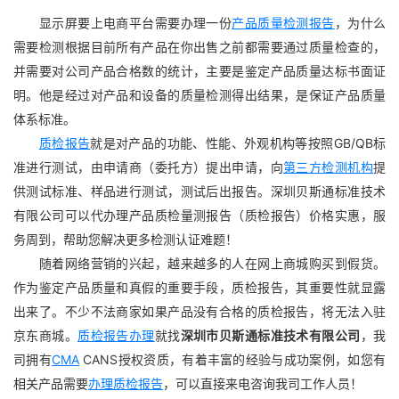
显示屏要上电商平台需要办理一份
产品质量检测报告
，为什么
需要检测根据目前所有产品在你出售之前都需要通过质量检查的，
并需要对公司产品合格数的统计，主要是鉴定产品质量达标书面证
明。他是经过对产品和设备的质量检测得出结果，是保证产品质量
体系标准。
质检报告
就是对产品的功能、性能、外观机构等按照GB/QB标
准进行测试，由申请商（委托方）提出申请，向
第三方检测机构
提
供测试标准、样品进行测试，测试后出报告。深圳贝斯通标准技术
有限公司可以代办理产品质检量测报告（质检报告）价格实惠，服
务周到，帮助您解决更多检测认证难题！
随着网络营销的兴起，越来越多的人在网上商城购买到假货。
作为鉴定产品质量和真假的重要手段，质检报告，其重要性就显露
出来了。不少不法商家如果产品没有合格的质检报告，将无法入驻
京东商城。
质检报告办理
就找
深圳市贝斯通标准技术有限公司
，我
司拥有
CMA
CANS授权资质，有着丰富的经验与成功案例，如您有
相关产品需要
办理质检报告
，可以直接来电咨询我司工作人员！