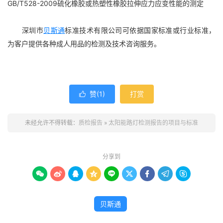
GB/T528-2009硫化橡胶或热塑性橡胶拉伸应力应变性能的测定
深圳市
贝斯通
标准技术有限公司可依据国家标准或行业标准，
为客户提供各种成人用品的检测及技术咨询服务。
赞(
1
)
打赏

未经允许不得转载：
质检报告
»
太阳能路灯检测报告的项目与标准
分享到









贝斯通