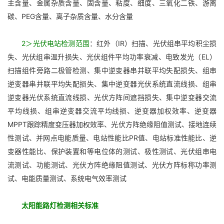
主含量、金属杂质含量、固含量、粘度、细度、三氧化二铁、游离
碳、PEG含量、离子杂质含量、水分含量
2＞光伏电站检测范围
：红外（IR）扫描、光伏组串平均积尘损
失、光伏组串温升损失、光伏组件平均功率衰减、电致发光（EL）
扫描组件旁路二极管检测、集中逆变器串并联平均失配损失、组串
逆变器串并联平均失配损失、集中逆变器光伏系统直流线损、组串
逆变器光伏系统直流线损、光伏方阵间遮挡损失、集中逆变器交流
平均线损、组串逆变器交流平均线损、逆变器加权效率、逆变器
MPPT跟踪精度变压器加权效率、光伏方阵绝缘阻值测试、接地连续
性测试、并网点电能质量、电站性能比PR值、电站标准性能比、逆
变器性能比、保护装置和等电位体的测试、极性测试、光伏组串电
流测试、功能测试、光伏方阵绝缘阻值测试、光伏方阵标称功率测
试、电能质量测试、系统电气效率测试
太阳能路灯检测
相关标准