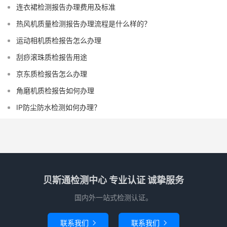
连衣裙检测报告办理费用及标准
热风机质量检测报告办理流程是什么样的？
运动相机质检报告怎么办理
刮痧滚珠质检报告用途
京东质检报告怎么办理
角磨机质检报告如何办理
IP防尘防水检测如何办理？
贝斯通检测中心 专业认证 诚挚服务
国内外一站式检测认证。
联系我们
联系我们

