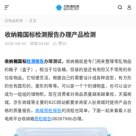



日用品检测
正文

收纳箱国标检测报告办理产品检测
2026-08-05
阅读(3436)
赞(
0
)

收纳箱国标
检测报告
办理测试，
收纳箱就是专门用来整理零乱物品
的箱子（盒子），相当于垃圾桶，但装的是还有用但又不常用的非
垃圾物品。它轻便灵活，根据自己的需要设计成各种造型，有方形
的也有圆形的、菱形的等等。可以是一个个的储物盒，也可以设计
成为一组组的储物柜。现在消费者对商品质量越来越重视，天猫商
城，京东商城等主要的B2C网站都要求商家入驻商城时提供产品合
格的质量报告。
商城质检报告
的流程也简单，下面一起来看看入驻
电商平台收纳箱
质检报告
GB28798b办理。