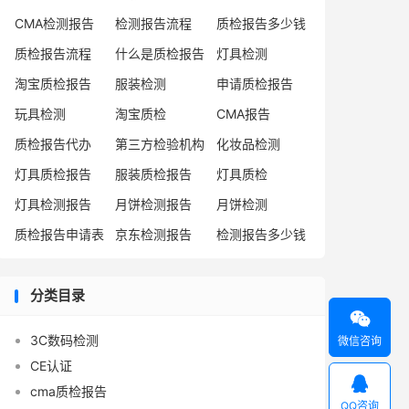
CMA检测报告
检测报告流程
质检报告多少钱
质检报告流程
什么是质检报告
灯具检测
淘宝质检报告
服装检测
申请质检报告
玩具检测
淘宝质检
CMA报告
质检报告代办
第三方检验机构
化妆品检测
灯具质检报告
服装质检报告
灯具质检
灯具检测报告
月饼检测报告
月饼检测
质检报告申请表
京东检测报告
检测报告多少钱
分类目录

3C数码检测
微信咨询
CE认证

cma质检报告
QQ咨询