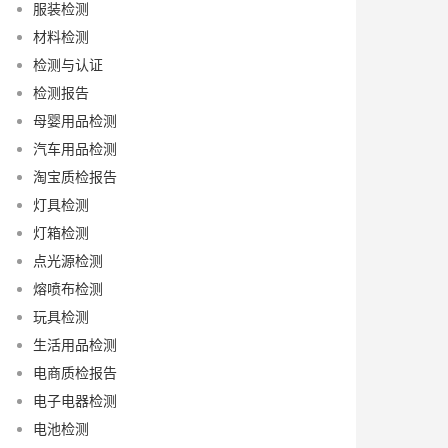
服装检测
材料检测
检测与认证
检测报告
母婴用品检测
汽车用品检测
淘宝质检报告
灯具检测
灯箱检测
点光源检测
熔喷布检测
玩具检测
生活用品检测
电商质检报告
电子电器检测
电池检测