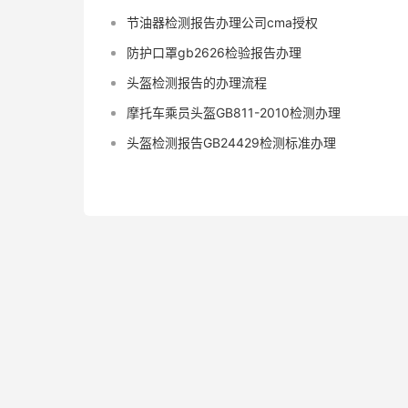
节油器检测报告办理公司cma授权
防护口罩gb2626检验报告办理
头盔检测报告的办理流程
摩托车乘员头盔GB811-2010检测办理
头盔检测报告GB24429检测标准办理