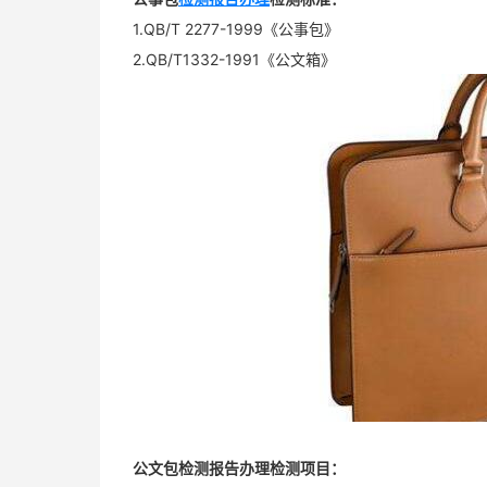
1.QB/T 2277-1999《公事包》
2.QB/T1332-1991《公文箱》
公文包检测报告办理检测项目：