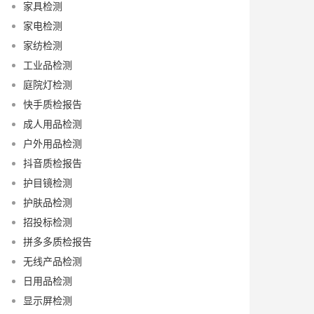
家具检测
家电检测
家纺检测
工业品检测
庭院灯检测
快手质检报告
成人用品检测
户外用品检测
抖音质检报告
护目镜检测
护肤品检测
招投标检测
拼多多质检报告
无线产品检测
日用品检测
显示屏检测