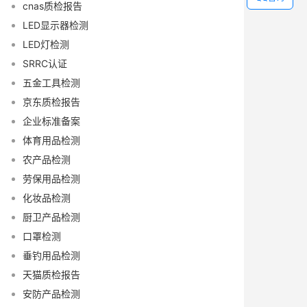
cnas质检报告
LED显示器检测
LED灯检测
SRRC认证
五金工具检测
京东质检报告
企业标准备案
体育用品检测
农产品检测
劳保用品检测
化妆品检测
厨卫产品检测
口罩检测
垂钓用品检测
天猫质检报告
安防产品检测