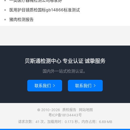
一类医疗器械检测公司哪家好
医用护目镜质检国标gb14866标准测试
猪肉检测报告
贝斯通检测中心 专业认证 诚挚服务
国内外一站式检测认证。
联系我们
联系我们


© 2010-2026
质检报告
网站地图
粤ICP备18134443号
请求次数：41 次，加载用时：0.173 秒，内存占用：6.69 MB