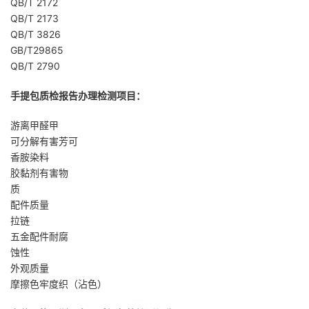
QB/T 2172
QB/T 2173
QB/T 3826
GB/T29865
QB/T 2790
手提包质检报告办理检测项目：
游离甲醛甲
可分解有害芳可
香胺染料
胶黏剂有害物
质
配件质量
拉链
五金配件耐腐
蚀性
外观质量
摩擦色牢度织（沾色）