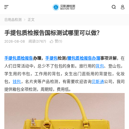



日用品检测
正文

手提包质检报告国标测试哪里可以做？
2026-08-08
阅读(3767)
赞(
1
)

手提包质检报告
办理
，
手提包
检测/
腰包
质检报告办理
事项详解
，在
人们日常活动中，总少不了包包的身影。旅行用的
背包
、登山包，
学生用的书包，工作用的背包，女生出门逛街用的背提包，化妆
包，
钱包
，名片夹等产品检测，有需要欢迎咨询
贝斯通
公司，我司
提供箱包全项检测，周期短，费用低。