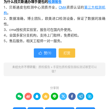
为什么找贝斯通办理手提包的
检测报告
1、贝斯通皮包检测中心资质齐全，
CMA
资质认证的
第三方检测机
构
。
2、数据准确，博士团队，欧美进口检测设备，保证了数据的准确
性。
3、cma授权资实验室，报告可在国内外使用。
4，全国多家分支机构，支持上门取样，免费初检。
5，售后服务，相关工程师一对一服务。
赞(
1
)
打赏

未经允许不得转载：
质检报告
»
手提包质检报告国标测试哪里可以
做？
分享到








