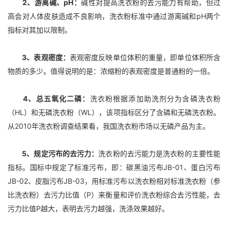
2、游离碱、pH：
碱性对提高洗衣粉的去污能力有帮助，但过
高会对人体皮肤造成不良影响，洗衣粉标准中通过游离碱和pH两个
指标对其加以限制。
3、表观密度：
表观密度反映单位体积的重量，即单位体积所含
物质的多少。值得说明的是：浓缩粉的表观密度是普通粉的一倍。
4、总五氧化二磷：
洗衣粉根据添加助洗剂分为含磷洗衣粉
（HL）和无磷洗衣粉（WL），该项指标区分了含磷和无磷洗衣粉。
从2010年洗衣粉调查结果看，我国洗衣粉市场以无磷产品为主。
5、规定污布的去污力：
洗衣粉的去污能力是洗衣粉的主要性能
指标。国标中规定了标准污布，即：碳黑油污布JB-01、蛋白污布
JB-02、皮脂污布JB-03，用标准污布以洗衣粉相对标准洗衣粉（参
比洗衣粉）去污力比值（P）来衡量和评价洗衣粉综合去污性能，去
污力比值P越大，表明去污力越强，洗涤效果越好。