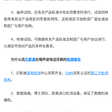
3、抽样试验。在有关产品标准中有此项要求时进行，试验同样
是用来验证产品规定的性能和特性。这些规定可由制造厂提出或由
制造厂与用户协商。
4、特殊试验。可根据有关产品标准及制造厂与用户协议进行，
以满足市场对产品的多样化需求。
为什么找
贝斯通
办理声波电动牙刷的
检测报告
1、贝斯通
家电检测
中心资质齐全，
CMA
资质认证的
第三方检测
机构
。
2、数据准确，博士团队，欧美进口检测设备，保证了数据的准
确性。