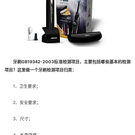
牙刷GB19342-2003标准检测项目，主要包括哪些基本的检测
项目？这里做一个牙刷检测项目归类：
1、卫生要求；
2、安全要求；
3、尺寸；
4、毛束强度；