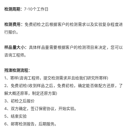
检测周期：
7-10个工作日
检测费用：
免费初检之后根据客户的检测需求以及实验复杂程度进
行报价。
样品量大小：
具体样品量需要根据客户的检测项目来决定，您可以
咨询工程师。
残渣检测流程：
1、寄样(咨询工程师，提交检测需求并且给我们研究所寄样)
2、免费初检(收到样品之后，免费初检，确定能否做配方还原，了
解大概还原率，制定还原方案)
3、初检之后报价
4、双方确定，签订保密协议，开始实验。
5、结束实验
6、邮寄检测报告，后期服务。