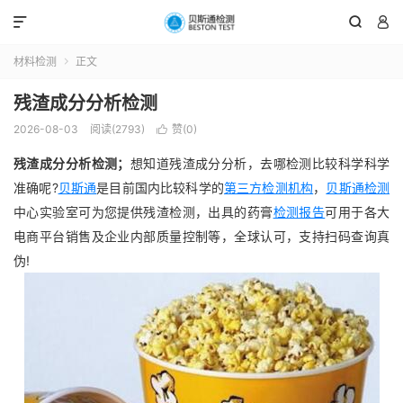



材料检测
正文

残渣成分分析检测
2026-08-03
阅读(2793)
赞(
0
)

残渣成分分析检测；
想知道残渣成分分析，去哪检测比较科学科学
准确呢?
贝斯通
是目前国内比较科学的
第三方检测机构
，
贝斯通检测
中心实验室可为您提供残渣检测，出具的药膏
检测报告
可用于各大
电商平台销售及企业内部质量控制等，全球认可，支持扫码查询真
伪!