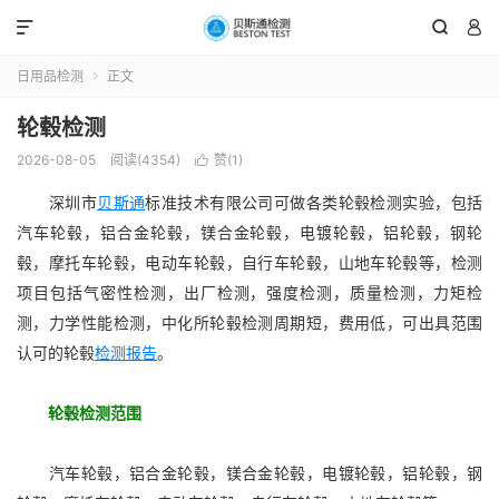



日用品检测
正文

轮毂检测
2026-08-05
阅读(4354)
赞(
1
)

深圳市
贝斯通
标准技术有限公司可做各类轮毂检测实验，包括
汽车轮毂，铝合金轮毂，镁合金轮毂，电镀轮毂，铝轮毂，钢轮
毂，摩托车轮毂，电动车轮毂，自行车轮毂，山地车轮毂等，检测
项目包括气密性检测，出厂检测，强度检测，质量检测，力矩检
测，力学性能检测，中化所轮毂检测周期短，费用低，可出具范围
认可的轮毂
检测报告
。
轮毂检测范围
汽车轮毂，铝合金轮毂，镁合金轮毂，电镀轮毂，铝轮毂，钢