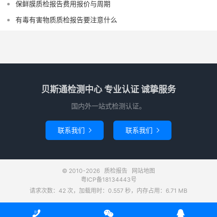
保鲜膜质检报告费用报价与周期
有毒有害物质质检报告要注意什么
贝斯通检测中心 专业认证 诚挚服务
国内外一站式检测认证。
联系我们
联系我们


© 2010-2026
质检报告
网站地图
粤ICP备18134443号
请求次数：42 次，加载用时：0.557 秒，内存占用：6.71 MB


