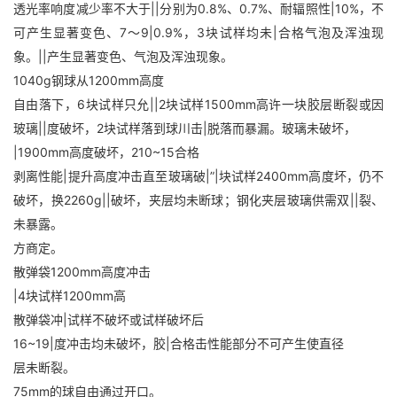
透光率响度减少率不大于||分别为0.8%、0.7%、耐辐照性|10%，不
可产生显著变色、7～9|0.9%，3块试样均未|合格气泡及浑浊现
象。||产生显著变色、气泡及浑浊现象。
1040g钢球从1200mm高度
自由落下，6块试样只允||2块试样1500mm高许一块胶层断裂或因
玻璃||度破坏，2块试样落到球川击|脱落而暴漏。玻璃未破坏，
|1900mm高度破坏，210~15合格
剥离性能|提升高度冲击直至玻璃破|”|块试样2400mm高度坏，仍不
破坏，换2260g||破坏，夹层均未断球；钢化夹层玻璃供需双||裂、
未暴露。
方商定。
散弹袋1200mm高度冲击
|4块试样1200mm高
散弹袋冲|试样不破坏或试样破坏后
16~19|度冲击均未破坏，胶|合格击性能部分不可产生使直径
层未断裂。
75mm的球自由通过开口。