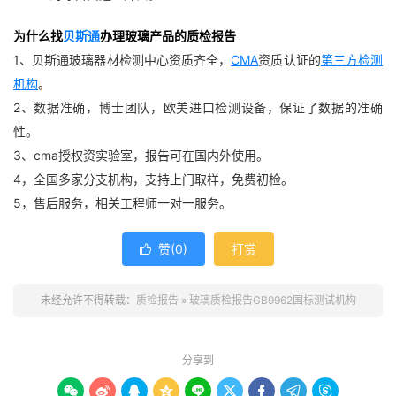
为什么找
贝斯通
办理玻璃产品的质检报告
1、贝斯通玻璃器材检测中心资质齐全，
CMA
资质认证的
第三方检测
机构
。
2、数据准确，博士团队，欧美进口检测设备，保证了数据的准确
性。
3、cma授权资实验室，报告可在国内外使用。
4，全国多家分支机构，支持上门取样，免费初检。
5，售后服务，相关工程师一对一服务。
赞(
0
)
打赏

未经允许不得转载：
质检报告
»
玻璃质检报告GB9962国标测试机构
分享到








