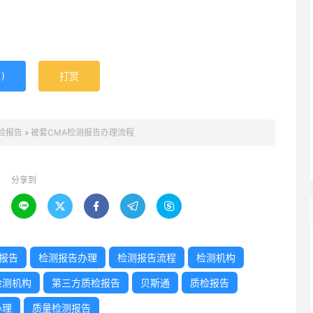
1
)
打赏
检报告
»
被套CMA检测报告办理流程
分享到





报告
检测报告办理
检测报告流程
检测机构
检测机构
第三方质检报告
贝斯通
质检报告
办理
质量检测报告