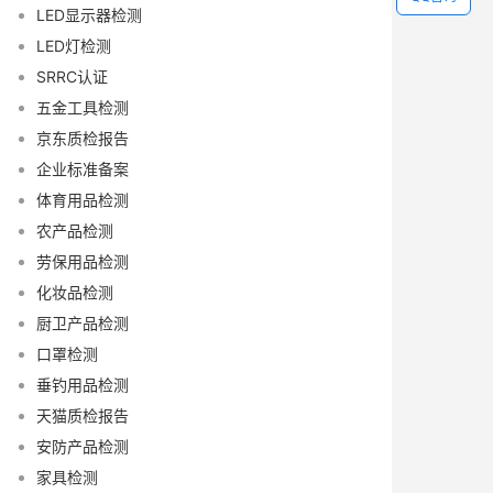
LED显示器检测
LED灯检测
SRRC认证
五金工具检测
京东质检报告
企业标准备案
体育用品检测
农产品检测
劳保用品检测
化妆品检测
厨卫产品检测
口罩检测
垂钓用品检测
天猫质检报告
安防产品检测
家具检测