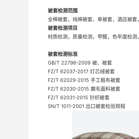
被套检测范围
全棉被套，纯棉被套，单被套，酒店被套，
被套检测项目
材质检测，质量检测，甲醛，色牢度检测
被套检测标准
GB/T 22796-2009 被、被套
FZ/T 62037-2017 灯芯绒被套
FZ/T 62029-2015 手工粗布被套
FZ/T 62030-2015 磨毛面料被套
FZ/T 62031-2015 针织被套
SN/T 1011-2001 出口被套检验规程