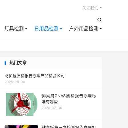

关注我们

灯具检测
日用品检测
户外用品检测
热门文章
防护镜质检报告办理产品检验公司
2026-08-08
排风扇CNAS质检报告办理标
准有哪些
2026-07-30
粘鼠板第三方检测报告办理机