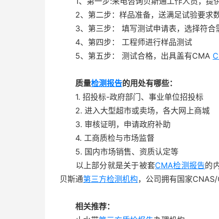
1、第一步:来电咨询贝斯通工作人员，提
2、第二步：样品准备，送满足试验要求数
3、第三步： 填写测试申请表，选择符合
4、第四步： 工程师进行样品测试
5、第五步： 测试合格，出具盖有CMA
C
质量
检测报告
的用处有哪些：
1. 招投标-政府部门、事业单位招投标
2. 进入大型超市或卖场，各大网上商城
3. 审核证明，申请政府补助
4. 工商质检与市场监督
5. 国内市场销售、资质认定等
以上部分就是关于被套
CMA检测报告
的
贝斯通
第三方检测机构
，公司拥有国家CNAS
相关推荐：