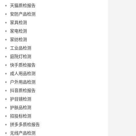
天猫质检报告
安防产品检测
家具检测
家电检测
家纺检测
工业品检测
庭院灯检测
快手质检报告
成人用品检测
户外用品检测
抖音质检报告
护目镜检测
护肤品检测
招投标检测
拼多多质检报告
无线产品检测