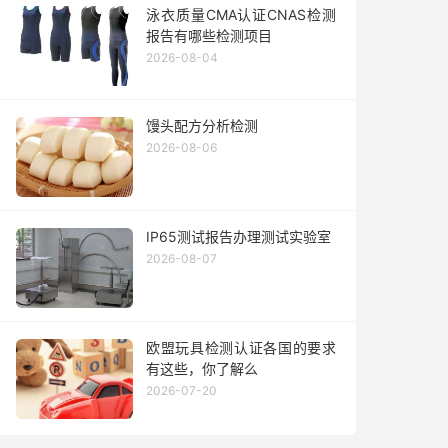
泳衣质量CMA认证CNAS检测
报告有哪些检测项目
2026-08-04
馒头配方分析检测
2026-08-06
IP65测试报告办理测试实验室
2026-08-07
欧盟玩具检测认证各国的要求
有这些，你了解么
2026-07-20