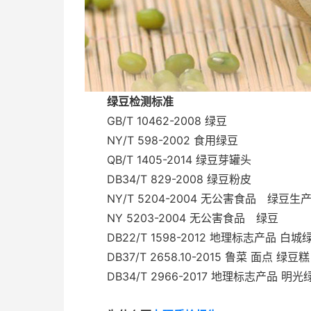
绿豆检测标准
GB/T 10462-2008 绿豆
NY/T 598-2002 食用绿豆
QB/T 1405-2014 绿豆芽罐头
DB34/T 829-2008 绿豆粉皮
NY/T 5204-2004 无公害食品 绿豆生
NY 5203-2004 无公害食品 绿豆
DB22/T 1598-2012 地理标志产品 白城
DB37/T 2658.10-2015 鲁菜 面点 绿豆糕
DB34/T 2966-2017 地理标志产品 明光