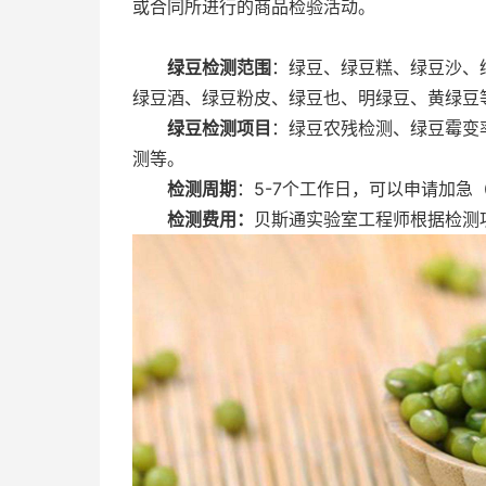
或合同所进行的商品检验活动。
绿豆检测范围
：绿豆、绿豆糕、绿豆沙、
绿豆酒、绿豆粉皮、绿豆也、明绿豆、黄绿豆
绿豆检测项目
：绿豆农残检测、绿豆霉变
测等。
检测周期
：5-7个工作日，可以申请加急
检测费用：
贝斯通实验室工程师根据检测