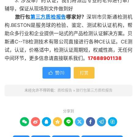
3. 涉及审厂的认证，我们将派出专业的老师进行审厂
辅导，保证从现场到文件做到好
旅行包
第三方质检报告
哪家好？
深圳市贝斯通检测机
构.BESTON是服务球的检验、鉴定、测试和认证机构，帮
助众多行业和企业提供一站式的产品检测认证解决方案。贝
斯通C--TB检测技术有限公司直接进行各种CE认证。CE测
试，认证，价格适中，检测认证周期短，权威性高，无任何
中间环节，更多信息请直接联系我们。
17688901138
赞(
1
)
打赏

未经允许不得转载：
质检报告
»
旅行包第三方质检报告
分享到








