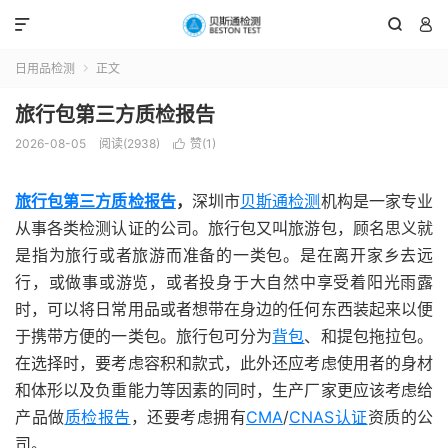



日用品检测
正文

旅行包第三方质检报告
2026-08-05
阅读(2938)
赞(
1
)

旅行包第三方质检报告
，
深圳市
贝斯通检测
机构是一家专业
从事各类检测认证的公司。旅行包又叫旅游包，顾名思义就
是指为旅行或者旅游而准备的一类包。是在离开家乡去远
行，或做事或游览，或者投身于大自然中享受着阳光雨露
时，可以将日常用品或者想带在身边的任何东西装起来以便
于携带方便的一类包。旅行包可分为
背包
、和提包拖拉包。
在选择时，要考虑容积和款式，此外还应考虑使用者的身材
和体形以及负重能力等因素的同时，生产厂家更应该考虑给
产品做
质检报告
，还要考虑拥有
CMA
/
CNAS认证
资质的公
司。