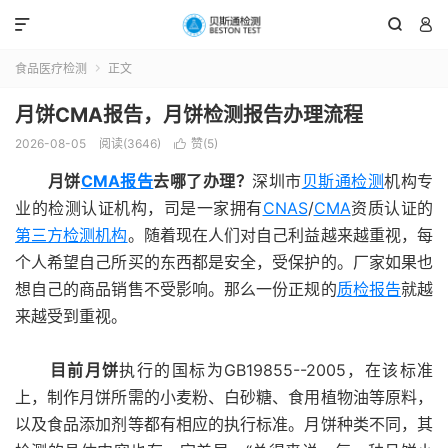



食品医疗检测
正文

月饼CMA报告，月饼检测报告办理流程
2026-08-05
阅读(3646)
赞(
5
)

月饼
CMA报告
去哪了办理？
深圳市
贝斯通检测
机构专
业的检测认证机构，司是一家拥有
CNAS
/
CMA
资质认证的
第三方检测机构
。随着现在人们对自己利益越来越重视，每
个人希望自己所买的东西都是安全，受保护的。厂家如果也
想自己的商品销售不受影响。那么一份正规的
质检报告
就越
来越受到重视。
目前月饼
执行的国标为GB19855--2005，在该标准
上，制作月饼所需的小麦粉、白砂糖、食用植物油等原料，
以及食品添加剂等都有相应的执行标准。月饼种类不同，其