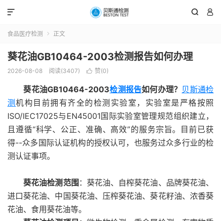



食品医疗检测
正文

葵花油GB10464-2003检测报告如何办理
2026-08-08
阅读(3407)
赞(
0
)

葵花油GB10464-2003
检测报告
如何办理？
贝斯通检
测
机构目前拥有齐全的检测实验室，实验室是严格按照
ISO/IEC17025与EN45001国际实验室管理规范组织建立，
且遵循“科学、公正、准确、高效”的服务宗旨。目前已获
得--众多国际认证机构的授权认可，也服务过众多行业的检
测认证事项。
葵花油检测范围
：葵花油、自榨葵花油、品牌葵花油、
进口葵花油、中国葵花油、压榨葵花油、葵花籽油、浓香葵
花油、食用葵花油等。