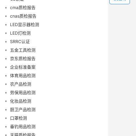
cma质检报告
cnas质检报告
LED显示器检测
LED灯检测
SRRC认证
五金工具检测
京东质检报告
企业标准备案
体育用品检测
农产品检测
劳保用品检测
化妆品检测
厨卫产品检测
口罩检测
垂钓用品检测
天猫质检报告