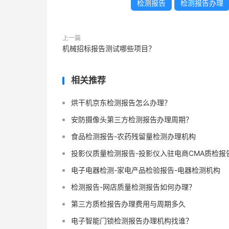
检测报告
检测报告办理
上一篇
机械招标报告测试哪些项目？
相关推荐
烘干机京东检测报告怎么办理？
安防摄像头第三方检测报告办理周期？
食品检测报告-农药残留量检测办理机构
投影仪质量检测报告-投影仪入驻电商CMA质检报
电子电器检测-家电产品检验报告-电器检测机构
检测报告-网店质量检测报告如何办理？
第三方质检报告办理费用与周期多久
电子智能门锁检测报告办理机构找谁？