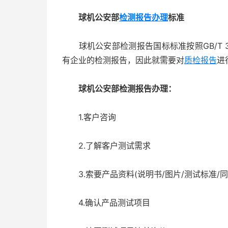
球机公安部
检测报告办理
标准
球机公安部检测报告国标标准按照GB/T 31
有企业的检测报告，因此就需要对
质检报告
进
球机公安部检测报告办理：
1.客户咨询
2.了解客户测试需求
3.索要产品资料(说明书/图片/测试标准/同
4.确认产品测试项目