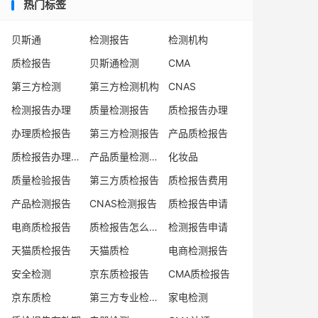
热门标签
贝斯通
检测报告
检测机构
质检报告
贝斯通检测
CMA
第三方检测
第三方检测机构
CNAS
检测报告办理
质量检测报告
质检报告办理
办理质检报告
第三方检测报告
产品质检报告
质检报告办理流程
产品质量检测报告
化妆品
质量检验报告
第三方质检报告
质检报告费用
产品检测报告
CNAS检测报告
质检报告申请
电商质检报告
质检报告怎么办理
检测报告申请
天猫质检报告
天猫质检
电商检测报告
安全检测
京东质检报告
CMA质检报告
京东质检
第三方专业检验机构
家电检测