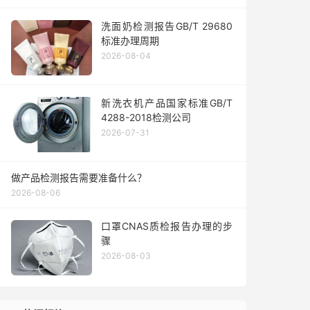
洗面奶检测报告GB/T 29680
标准办理周期
2026-08-04
新洗衣机产品国家标准GB/T
4288-2018检测公司
2026-07-31
做产品检测报告需要准备什么？
2026-08-06
口罩CNAS质检报告办理的步
骤
2026-08-03