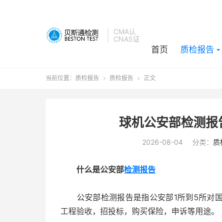
CMA认
CNAS证
首页
质检报告
当前位置：
质检报告
质检报告
正文


球机公安部检测报
2026-08-04
分类：
质
什么是公安部
检测报告
公安部检测报告是指公安部1所到5所对国
工程验收，招投标，购买保险，申诉等用途。