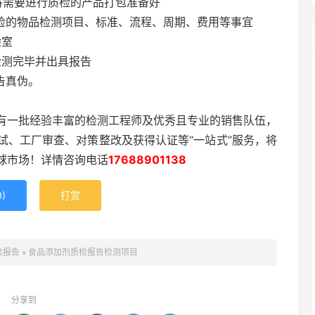
需要进行质检的产品打包准备好
检的物品检测项目、标准、流程、周期、费用等事宜
验室
检测完毕并出具报告
告真伪。
有一批经验丰富的检测工程师及优秀且专业的销售队伍，
试、工厂审查、对策整改及获得认证等“一站式”服务，将
球市场！详情咨询电话
17688901138
0
)
打赏
检报告
»
食品添加剂质检报告检测项目
分享到