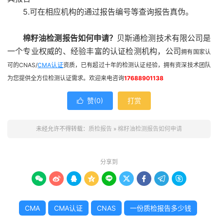
5.可在相应机构的通过报告编号等查询报告真伪。
棉籽油检测报告如何申请？
贝斯通检测技术有限公司是
一个专业权威的、经验丰富的认证检测机构，公司
拥有国家认
可的CNAS/
CMA认证
资质，已有超过十年的检测认证经验，拥有资深技术团队
为您提供全方位检测认证需求。欢迎来电咨询
17688901138
赞(
0
)
打赏

未经允许不得转载：
质检报告
»
棉籽油检测报告如何申请
分享到









CMA
CMA认证
CNAS
一份质检报告多少钱