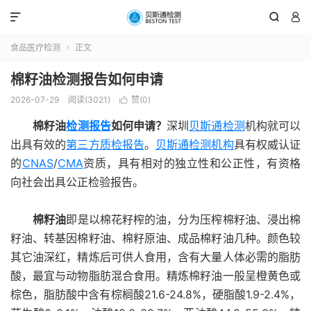



食品医疗检测
正文

棉籽油检测报告如何申请
2026-07-29
阅读(3021)
赞(
0
)

棉籽油
检测报告
如何申请？
深圳
贝斯通检测
机构就可以
出具有效的
第三方质检报告
。
贝斯通
检测机构
具有权威认证
的
CNAS
/
CMA
资质，具有相对的独立性和公正性，有资格
向社会出具公正检验报告。
棉籽油
即是以棉花籽榨的油，分为压榨棉籽油、浸出棉
籽油、转基因棉籽油、棉籽原油、成品棉籽油几种。颜色较
其它油深红，精炼后可供人食用，含有大量人体必需的脂肪
酸，最宜与动物脂肪混合食用。精炼棉籽油一般呈橙黄色或
棕色，脂肪酸中含有棕榈酸21.6-24.8%，硬脂酸1.9-2.4%，