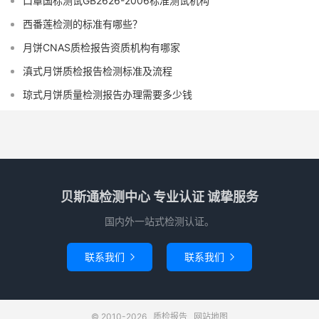
口罩国标测试GB2626-2006标准测试机构
西番莲检测的标准有哪些？
月饼CNAS质检报告资质机构有哪家
滇式月饼质检报告检测标准及流程
琼式月饼质量检测报告办理需要多少钱
贝斯通检测中心 专业认证 诚挚服务
国内外一站式检测认证。
联系我们
联系我们


© 2010-2026
质检报告
网站地图