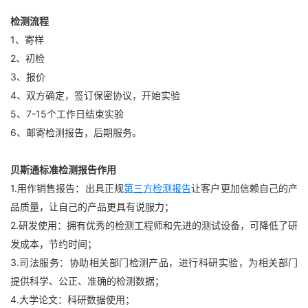
检测流程
1、寄样
2、初检
3、报价
4、双方确定，签订保密协议，开始实验
5、7-15个工作日结束实验
6、邮寄检测报告，后期服务。
贝斯通标准检测报告作用
1.用作销售报告：出具正规
第三方检测报告
让客户更加信赖自己的产
品质量，让自己的产品更具有说服力；
2.研发使用：拥有优秀的检测工程师和先进的测试设备，可降低了研
发成本，节约时间；
3.司法服务：协助相关部门检测产品，进行科研实验，为相关部门
提供科学、公正、准确的检测数据；
4.大学论文：科研数据使用；