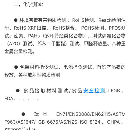
二，化学测试：
● 环境有毒有害物质检测 ：RoHS检测、Reach检测注
册、RoHS XRF扫描、 RoHS整合、 POHS检测、PFOS测
试、卤素、PAHs（多环芳烃类化合物）、测试偶氮化合物
（AZO）测试、邻苯二甲酸酯）测试、甲醛释放量、八种重
金属含量检测。
● 包装材料指令测试、电池指令测试、首饰产品镍的
释放、各种放射性物质检测
● 食品接触材料测试/食品
安全检测
LFGB，
FDA．．．．．．
● 玩具 EN71/EN50088/EN62115/ASTM
F963/AS1647/ GB 6675/AS/NZS ISO 8124、CHPA、
ST2002等认证