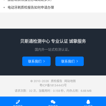
电动牙刷质检报告如何申请办理
贝斯通检测中心 专业认证 诚挚服务
国内外一站式检测认证。
联系我们
联系我们


© 2010-2026
质检报告
网站地图
粤ICP备18134443号
请求次数：32 次，加载用时：0.159 秒，内存占用：6.66 MB


