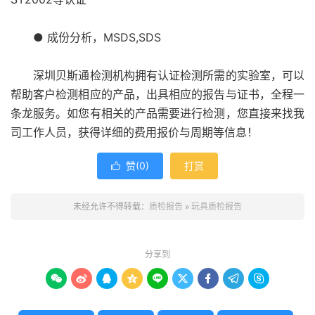
● 成份分析，MSDS,SDS
深圳贝斯通检测机构拥有认证检测所需的实验室，可以
帮助客户检测相应的产品，出具相应的报告与证书，全程一
条龙服务。如您有相关的产品需要进行检测，您直接来找我
司工作人员，获得详细的费用报价与周期等信息！
赞(
0
)
打赏

未经允许不得转载：
质检报告
»
玩具质检报告
分享到








