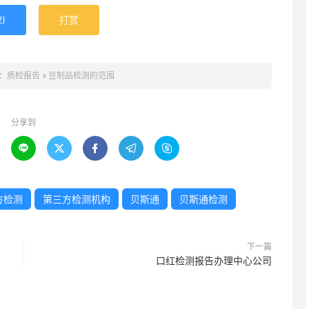
2
)
打赏
：
质检报告
»
豆制品检测的范围
分享到





方检测
第三方检测机构
贝斯通
贝斯通检测
下一篇
口红检测报告办理中心公司