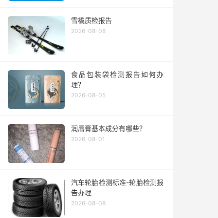
雪橇质检报告
2026-08-08
食品包装袋检测报告如何办
理？
2026-08-05
润唇膏基本成分有哪些？
2026-08-01
汽车轮胎检测标准-轮胎检测报
告办理
2026-08-08