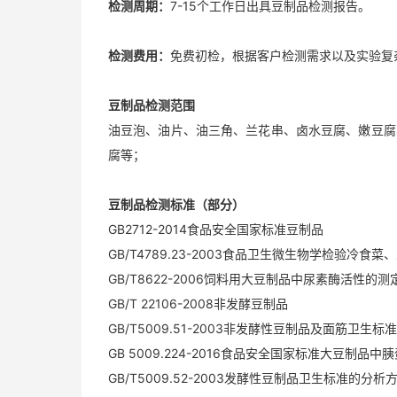
检测周期：
7-15个工作日出具豆制品检测报告。
检测费用：
免费初检，根据客户检测需求以及实验复
豆制品检测范围
油豆泡、油片、油三角、兰花串、卤水豆腐、嫩豆腐
腐等；
豆制品检测标准（部分）
GB2712-2014食品安全国家标准豆制品
GB/T4789.23-2003食品卫生微生物学检验冷食
GB/T8622-2006饲料用大豆制品中尿素酶活性的测
GB/T 22106-2008非发酵豆制品
GB/T5009.51-2003非发酵性豆制品及面筋卫生
GB 5009.224-2016食品安全国家标准大豆制
GB/T5009.52-2003发酵性豆制品卫生标准的分析