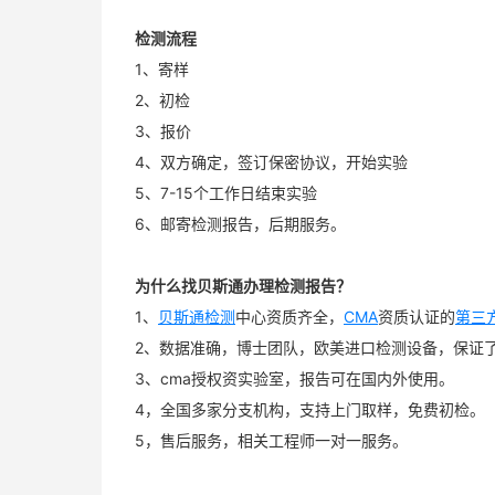
检测流程
1、寄样
2、初检
3、报价
4、双方确定，签订保密协议，开始实验
5、7-15个工作日结束实验
6、邮寄检测报告，后期服务。
为什么找贝斯通办理检测报告？
1、
贝斯通检测
中心资质齐全，
CMA
资质认证的
第三
2、数据准确，博士团队，欧美进口检测设备，保证
3、cma授权资实验室，报告可在国内外使用。
4，全国多家分支机构，支持上门取样，免费初检。
5，售后服务，相关工程师一对一服务。