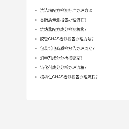
洗洁精配方检测标准办理方法
香肠质量测报告办理流程？
烧烤酱配方成分检测机构？
胶管CNAS检测报告办理方法？
包装纸电商质检报告办理周期？
消毒剂成分分析找哪家？
钝化剂成分分析办理流程？
核桃仁CNAS检测报告办理流程？