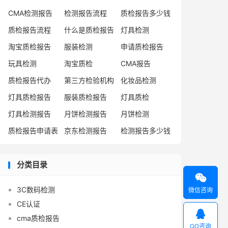
CMA检测报告
检测报告流程
质检报告多少钱
质检报告流程
什么是质检报告
灯具检测
淘宝质检报告
服装检测
申请质检报告
玩具检测
淘宝质检
CMA报告
质检报告代办
第三方检验机构
化妆品检测
灯具质检报告
服装质检报告
灯具质检
灯具检测报告
月饼检测报告
月饼检测
质检报告申请表
京东检测报告
检测报告多少钱
分类目录

3C数码检测
微信咨询
CE认证

cma质检报告
QQ咨询