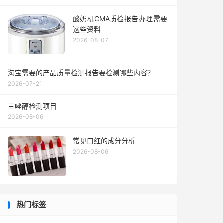
酸奶机CMA质检报告办理需要
这些资料
2026-08-07
淘宝需要的产品质量检测报告要检测哪些内容？
2026-07-21
三唑醇检测项目
2026-08-06
常见口红的成分分析
2026-08-06
热门标签