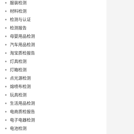
服装检测
材料检测
检测与认证
检测报告
母婴用品检测
汽车用品检测
淘宝质检报告
灯具检测
灯箱检测
点光源检测
熔喷布检测
玩具检测
生活用品检测
电商质检报告
电子电器检测
电池检测