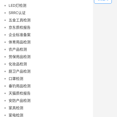
LED灯检测
SRRC认证
五金工具检测
京东质检报告
企业标准备案
体育用品检测
农产品检测
劳保用品检测
化妆品检测
厨卫产品检测
口罩检测
垂钓用品检测
天猫质检报告
安防产品检测
家具检测
家电检测