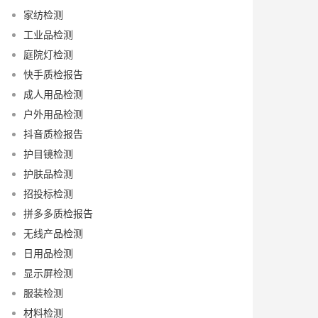
家纺检测
工业品检测
庭院灯检测
快手质检报告
成人用品检测
户外用品检测
抖音质检报告
护目镜检测
护肤品检测
招投标检测
拼多多质检报告
无线产品检测
日用品检测
显示屏检测
服装检测
材料检测