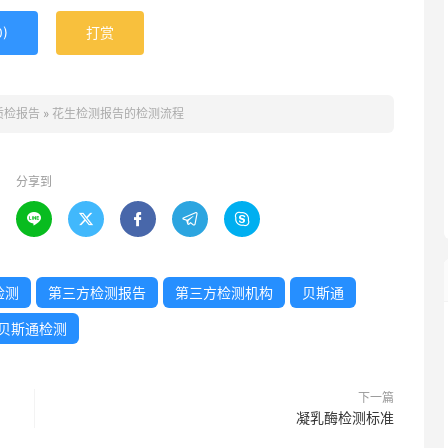
0
)
打赏
质检报告
»
花生检测报告的检测流程
分享到





检测
第三方检测报告
第三方检测机构
贝斯通
贝斯通检测
下一篇
凝乳酶检测标准