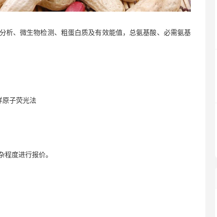
分析、微生物检测、粗蛋白质及有效能值，总氨基酸、必需氨基
进样原子荧光法
杂程度进行报价。