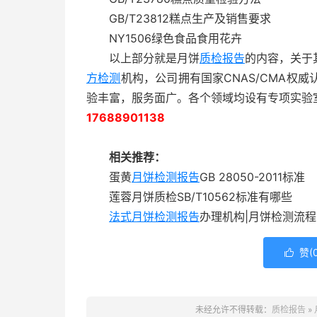
GB/T23812糕点生产及销售要求
NY1506绿色食品食用花卉
以上部分就是月饼
质检报告
的内容，关于
方检测
机构，公司拥有国家CNAS/CMA权威
验丰富，服务面广。各个领域均设有专项实验
17688901138
相关推荐：
蛋黄
月饼检测报告
GB 28050-2011标准
莲蓉月饼质检SB/T10562标准有哪些
法式月饼检测报告
办理机构|月饼检测流程
赞(

未经允许不得转载：
质检报告
»