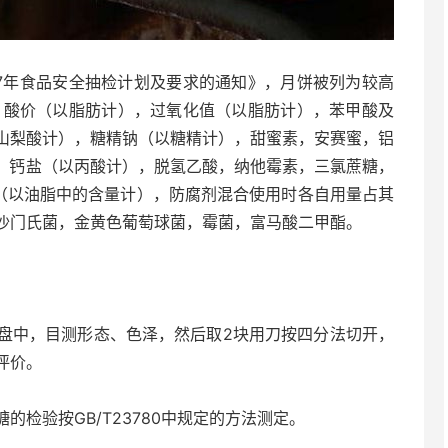
7年食品安全抽检计划及要求的通知》，月饼被列为较高
，酸价（以脂肪计），过氧化值（以脂肪计），苯甲酸及
山梨酸计），糖精钠（以糖精计），甜蜜素，安赛蜜，铝
盐、钙盐（以丙酸计），脱氢乙酸，纳他霉素，三氯蔗糖，
）（以油脂中的含量计），防腐剂混合使用时各自用量占其
沙门氏菌，金黄色葡萄球菌，霉菌，富马酸二甲酯。
中，目测形态、色泽，然后取2块用刀按四分法切开，
评价。
验按GB/T23780中规定的方法测定。