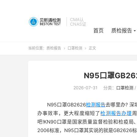
CMA认
CNAS证
首页
质检报告
当前位置：
质检报告
口罩检测
正文


N95口罩GB2
2026-07-31
分类：
口罩检测
N95口罩GB2626
检测报告
去哪里办? 深
办事效率，更大程度缩短了
检测报告办理
吧!KN90口罩是国家质量监督检验和检疫局
2006标准，N95口罩其实说的就是GB2626