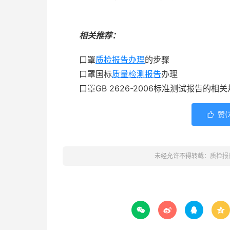
相关推荐：
口罩
质检报告办理
的步骤
口罩国标
质量检测报告
办理
口罩GB 2626-2006标准测试报告的相
赞(

未经允许不得转载：
质检报



