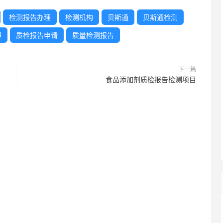
检测报告办理
检测机构
贝斯通
贝斯通检测
理
质检报告申请
质量检测报告
下一篇
食品添加剂质检报告检测项目