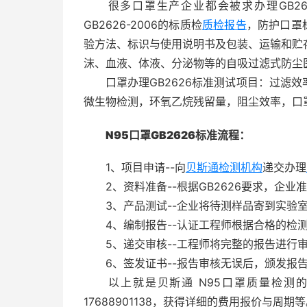
很多口罩生产企业都会被求办理GB26
GB2626-2006的标质检
质检报告
，防护口罩
验方法、标识与使用说明书及包装、运输和贮
沫、血液、体液、分泌物等的自吸过滤式防尘
口罩办理GB2626标准测试项目：过滤效
微生物检测，环氧乙烷残留量，阻尘效率，口
N95口罩GB2626标准流程：
1、项目申请--向
贝斯通
检测机构
递交办理
2、资料准备--根据GB2626要求，企业
3、产品测试--企业将待测样品寄到实验
4、编制报告--认证工程师根据合格的检测
5、递交审核--工程师将完整的报告进行
6、签发证书--报告审核无误后，颁发报
以上就是贝斯通 N95口罩质量检测的
17688901138，获得详细的费用报价与周期