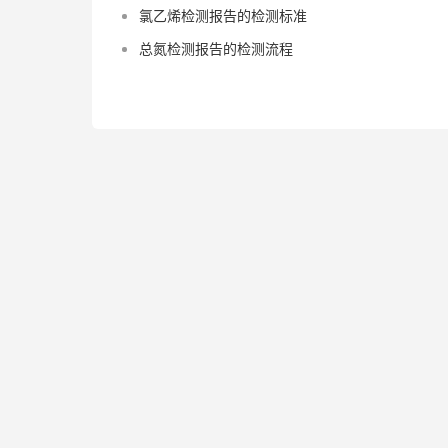
氯乙烯检测报告的检测标准
总氮检测报告的检测流程