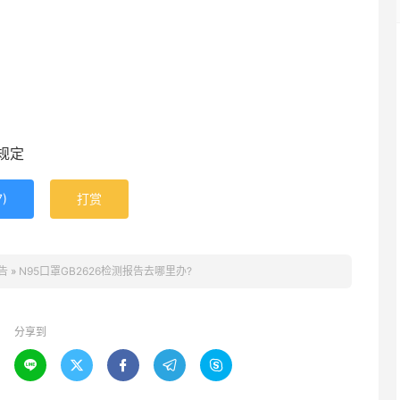
关规定
7
)
打赏
告
»
N95口罩GB2626检测报告去哪里办?
分享到




