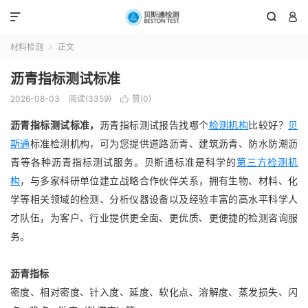



材料检测
正文

沥青指标测试标准
2026-08-03
阅读(3359)
赞(
0
)

沥青指标测试标准，
沥青指标测试报告找哪个
检测机构
比较好？
贝
斯通
标准检测机构，可为您提供道路沥青、建筑沥青、防水防潮沥
青等各种沥青指标测试服务。贝斯通标准是科学的
第三方检测机
构
，与多家科研单位建立战略合作伙伴关系，拥有生物、材料、化
学等相关领域的检测、分析仪器设备以及经验丰富的高水平科学人
才队伍，为客户、行业提供更全面、更优质、更便捷的检测咨询服
务。
沥青指标
密度、相对密度、针入度、延度、软化点、溶解度、蒸发损失、闪