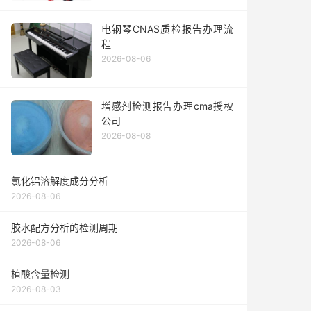
电钢琴CNAS质检报告办理流
程
2026-08-06
増感剂检测报告办理cma授权
公司
2026-08-08
氯化铝溶解度成分分析
2026-08-06
胶水配方分析的检测周期
2026-08-06
植酸含量检测
2026-08-03