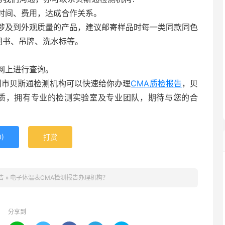
时间、费用，达成合作关系。
涉及到外观质量的产品，建议邮寄样品时每一类同款同色
明书、吊牌、洗水标等。
。
网上进行查询。
圳市贝斯通检测机构可以快速给你办理
CMA质检报告
，贝
质，拥有专业的检测实验室及专业团队，期待与您的合
0
)
打赏
告
»
电子体温表CMA检测报告办理机构？
分享到