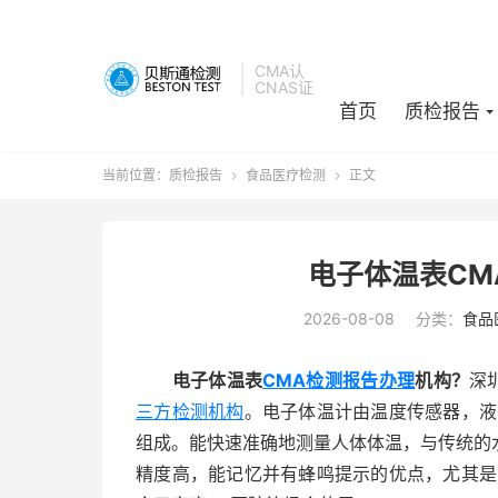
CMA认
CNAS证
首页
质检报告
当前位置：
质检报告
食品医疗检测
正文


电子体温表CM
2026-08-08
分类：
食品
电子体温表
CMA
检测报告办理
机构？
深
三方检测机构
。电子体温计由温度传感器，液
组成。能快速准确地测量人体体温，与传统的
精度高，能记忆并有蜂鸣提示的优点，尤其是