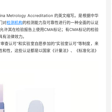
etrology Accreditation 的英文缩写。是根据中华
门对
检测机构
的检测能力及可靠性进行的一种全面的认证
允许其在检验报告上使用CMA标记；有CMA标记的检验
具有法律效力。
审查认可"和实验室自愿参加的"实验室认可"等制度，来
性和性，这些认证都是以国家《计量法》、《标准化法》