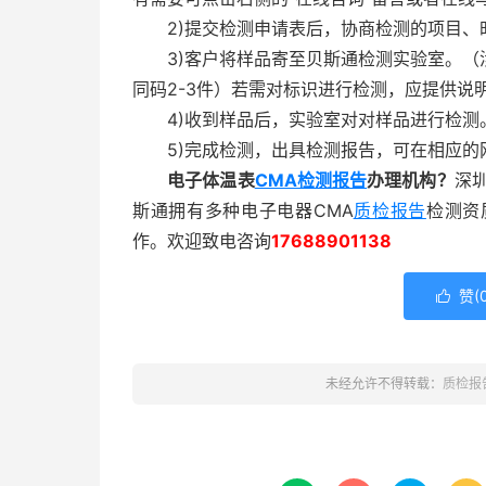
2)提交检测申请表后，协商检测的项目、
3)客户将样品寄至贝斯通检测实验室。（
同码2-3件）若需对标识进行检测，应提供说
4)收到样品后，实验室对对样品进行检测
5)完成检测，出具检测报告，可在相应的
电子体温表
CMA检测报告
办理机构？
深
斯通拥有多种电子电器CMA
质检报告
检测资
作。欢迎致电咨询
17688901138
赞(

未经允许不得转载：
质检报