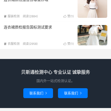
服装检测
阅读(2884)
赞(
1
)


连衣裙质检报告国标测试要求
衣服检测
阅读(2958)
赞(
1
)


贝斯通检测中心 专业认证 诚挚服务
国内外一站式检测认证。
联系我们
联系我们

