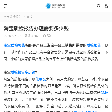



淘宝质检报告
正文

淘宝质检报告办理需要多少钱
2026-07-22
阅读(4292)
赞(
1
)

淘宝质检报告
指的是产品上淘宝平台上销售所需要的
质检报告
，
现
在，基本所有产品上电商平台销售都是需要相对应的质检报告；下
面，小编为大家解读产品上淘宝平台上销售所需要的质检报告！
淘宝
质检报告多少钱
?
淘宝的质检报告，以
化妆品
为例，费用大约是500左右，对6个项目
进行检测;不同的产品检验的项目也不一样，所以很难说给你具体的
价格;其次办理淘宝的质检报告，出具报告的一方必须具有这样
CMA
资质的认可，否则报告淘宝是不会承认的。质检报告是看需要检测
的项目来收费的，一般用于淘宝申述、天猫入驻在800元左右，聚