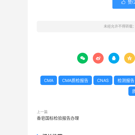
赞(

未经允许不得转载




CMA
CMA质检报告
CNAS
检测报告
上一篇
香皂国标检验报告办理