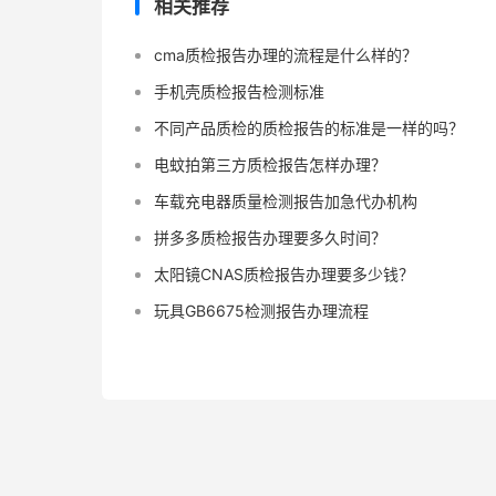
相关推荐
cma质检报告办理的流程是什么样的？
手机壳质检报告检测标准
不同产品质检的质检报告的标准是一样的吗？
电蚊拍第三方质检报告怎样办理？
车载充电器质量检测报告加急代办机构
拼多多质检报告办理要多久时间？
太阳镜CNAS质检报告办理要多少钱？
玩具GB6675检测报告办理流程