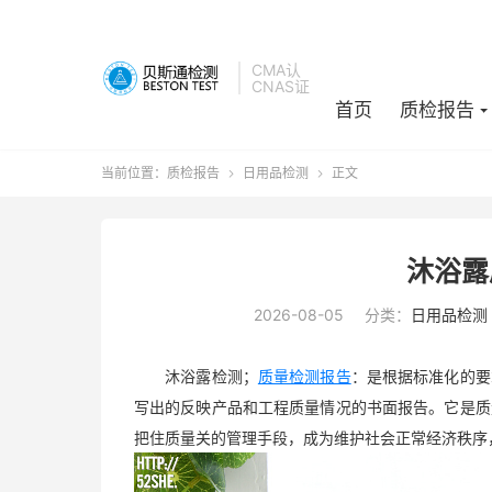
CMA认
CNAS证
首页
质检报告
当前位置：
质检报告
日用品检测
正文


沐浴露
2026-08-05
分类：
日用品检测
沐浴露检测；
质量检测报告
：是根据标准化的要
写出的反映产品和工程质量情况的书面报告。它是质
把住质量关的管理手段，成为维护社会正常经济秩序