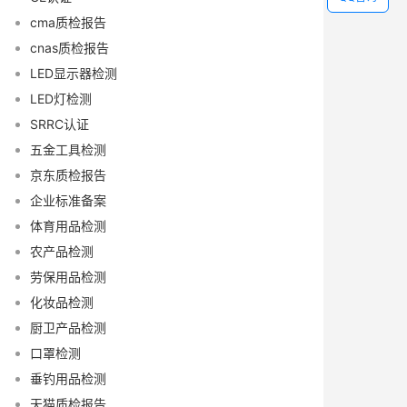
cma质检报告
cnas质检报告
LED显示器检测
LED灯检测
SRRC认证
五金工具检测
京东质检报告
企业标准备案
体育用品检测
农产品检测
劳保用品检测
化妆品检测
厨卫产品检测
口罩检测
垂钓用品检测
天猫质检报告