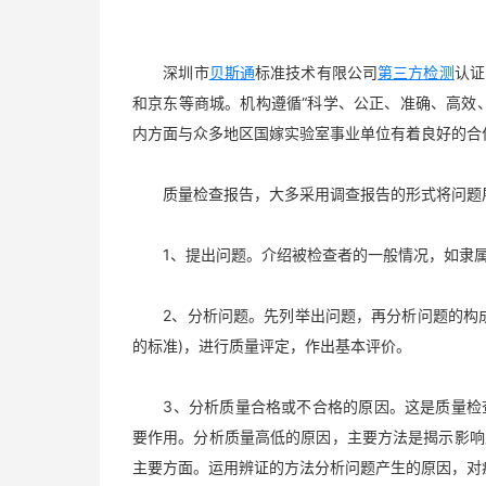
深圳市
贝斯通
标准技术有限公司
第三方检测
认证
和京东等商城。机构遵循“科学、公正、准确、高效
内方面与众多地区国嫁实验室事业单位有着良好的合
质量检查报告，大多采用调查报告的形式将问题
1、提出问题。介绍被检查者的一般情况，如隶属
2、分析问题。先列举出问题，再分析问题的构成
的标准)，进行质量评定，作出基本评价。
3、分析质量合格或不合格的原因。这是质量检查
要作用。分析质量高低的原因，主要方法是揭示影响
主要方面。运用辨证的方法分析问题产生的原因，对