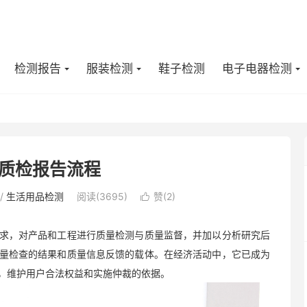
检测报告
服装检测
鞋子检测
电子电器检测
质检报告流程
/
生活用品检测
阅读(3695)
赞(
2
)

求，对产品和工程进行质量检测与质量监督，并加以分析研究后
量检查的结果和质量信息反馈的载体。在经济活动中，它已成为
，维护用户合法权益和实施仲裁的依据。