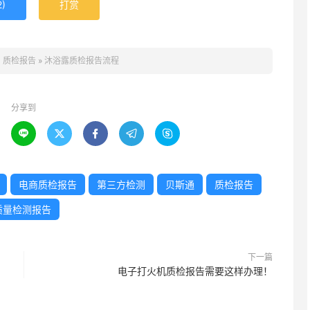
2
)
打赏
：
质检报告
»
沐浴露质检报告流程
分享到





电商质检报告
第三方检测
贝斯通
质检报告
质量检测报告
下一篇
电子打火机质检报告需要这样办理！