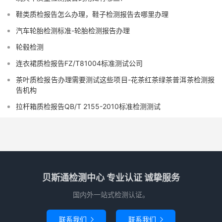
鞋类质检报告怎么办理，鞋子检测报告去哪里办理
汽车轮胎检测标准-轮胎检测报告办理
轮毂检测
连衣裙质检报告FZ/T81004标准测试公司
茶叶质检报告办理需要测试这些项目-花茶红茶绿茶普洱茶检测报
告机构
拉杆箱质检报告QB/T 2155-2010标准检测测试
贝斯通检测中心 专业认证 诚挚服务
国内外一站式检测认证。
联系我们
联系我们

