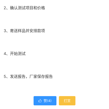
2、确认测试项目和价格
3、寄送样品并安排款项
4、开始测试
5、发送报告，厂家保存报告
赞(
4
)
打赏
